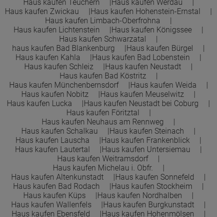
Haus kaufen Teuchern
Haus kaufen Werdau
Town &Country Haus Lizenzgeber GmbH
Haus kaufen Zwickau
Haus kaufen Hohenstein-Ernstal
Haus kaufen Limbach-Oberfrohna
Haus kaufen Lichtenstein
Haus kaufen Königssee
Haus kaufen Schwarzatal
haus kaufen Bad Blankenburg
Haus kaufen Bürgel
Haus kaufen Kahla
Haus kaufen Bad Lobenstein
Haus kaufen Schleiz
Haus kaufen Neustadt
Haus kaufen Bad Köstritz
Haus kaufen Münchenbernsdorf
Haus kaufen Weida
Haus kaufen Nobitz
Haus kaufen Meuselwitz
Haus kaufen Lucka
Haus kaufen Neustadt bei Coburg
Haus kaufen Föritztal
Haus kaufen Neuhaus am Rennweg
Haus kaufen Schalkau
Haus kaufen Steinach
Haus kaufen Lauscha
Haus kaufen Frankenblick
Haus kaufen Lautertal
Haus kaufen Untersiemau
Haus kaufen Weitramsdorf
Haus kaufen Michelau i. Obfr.
Haus kaufen Altenkunstadt
Haus kaufen Sonnefeld
Haus kaufen Bad Rodach
Haus kaufen Stockheim
Haus kaufen Küps
Haus kaufen Nordhalben
Haus kaufen Wallenfels
Haus kaufen Burgkunstadt
Haus kaufen Ebensfeld
Haus kaufen Hohenmölsen