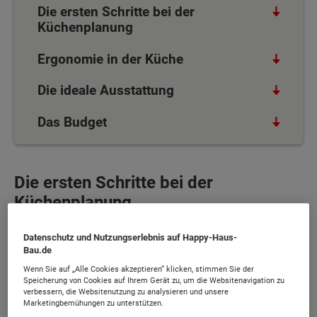
Die ersten Schritte bei der
Küchenplanung
Ergonomie in der Küche
Die ideale Ausstattung
Das Budget
Die ersten Schritte bei der
Küchenplanung
Messen Sie im ersten Schritt die Größe der
Datenschutz und Nutzungserlebnis auf Happy-Haus-
Bau.de
zukünftigen Küche. Ist es ein kleiner
Wenn Sie auf „Alle Cookies akzeptieren“ klicken, stimmen Sie der
geschlossener Raum oder haben Sie genug Platz
Speicherung von Cookies auf Ihrem Gerät zu, um die Websitenavigation zu
für eine offene Küche? Achten Sie bei der
verbessern, die Websitenutzung zu analysieren und unsere
Marketingbemühungen zu unterstützen.
späteren Planung der Beleuchtungselemente auf