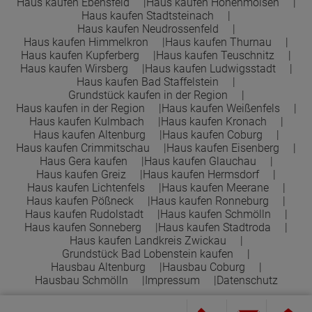
Haus kaufen Ebensfeld
Haus kaufen Hohenmölsen
Haus kaufen Stadtsteinach
Haus kaufen Neudrossenfeld
Haus kaufen Himmelkron
Haus kaufen Thurnau
Haus kaufen Kupferberg
Haus kaufen Teuschnitz
Haus kaufen Wirsberg
Haus kaufen Ludwigsstadt
Haus kaufen Bad Staffelstein
Grundstück kaufen in der Region
Haus kaufen in der Region
Haus kaufen Weißenfels
Haus kaufen Kulmbach
Haus kaufen Kronach
Haus kaufen Altenburg
Haus kaufen Coburg
Haus kaufen Crimmitschau
Haus kaufen Eisenberg
Haus Gera kaufen
Haus kaufen Glauchau
Haus kaufen Greiz
Haus kaufen Hermsdorf
Haus kaufen Lichtenfels
Haus kaufen Meerane
Haus kaufen Pößneck
Haus kaufen Ronneburg
Haus kaufen Rudolstadt
Haus kaufen Schmölln
Haus kaufen Sonneberg
Haus kaufen Stadtroda
Haus kaufen Landkreis Zwickau
Grundstück Bad Lobenstein kaufen
Hausbau Altenburg
Hausbau Coburg
Hausbau Schmölln
Impressum
Datenschutz