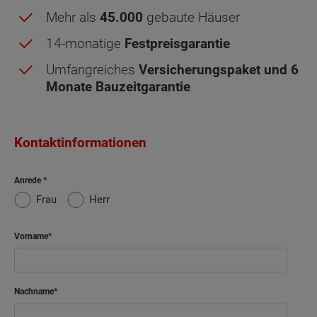
Mehr als
45.000
gebaute Häuser
14-monatige
Festpreisgarantie
Umfangreiches
Versicherungspaket und 6
Monate Bauzeitgarantie
Kontaktinformationen
Dachgeschoss - Grundrissvarianten:
Anrede
Standard
Frau
Herr
Netto-Raumfläche nach DIN 277 Dachgeschoss
Vorname
Schlafen
13.31 m²
Nachname
Kind
13.76 m²