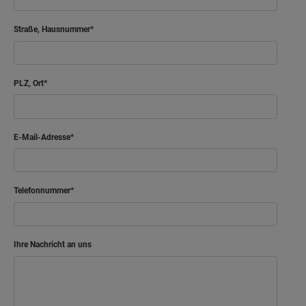
Gast
14.46 m²
Straße, Hausnummer
Bad
8.32 m²
Flur
5.97 m²
PLZ, Ort
Netto-Raumfläche
55.82
m²
E-Mail-Adresse
Telefonnummer
Ihre Nachricht an uns