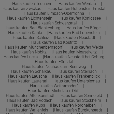
Haus kaufen Teuchern
Haus kaufen Werdau
Town &Country Haus Lizenzgeber GmbH
Haus kaufen Zwickau
Haus kaufen Hohenstein-Ernstal
Haus kaufen Limbach-Oberfrohna
Haus kaufen Lichtenstein
Haus kaufen Königssee
Haus kaufen Schwarzatal
haus kaufen Bad Blankenburg
Haus kaufen Bürgel
Haus kaufen Kahla
Haus kaufen Bad Lobenstein
Haus kaufen Schleiz
Haus kaufen Neustadt
Haus kaufen Bad Köstritz
Haus kaufen Münchenbernsdorf
Haus kaufen Weida
Haus kaufen Nobitz
Haus kaufen Meuselwitz
Haus kaufen Lucka
Haus kaufen Neustadt bei Coburg
Haus kaufen Föritztal
Haus kaufen Neuhaus am Rennweg
Haus kaufen Schalkau
Haus kaufen Steinach
Haus kaufen Lauscha
Haus kaufen Frankenblick
Haus kaufen Lautertal
Haus kaufen Untersiemau
Haus kaufen Weitramsdorf
Haus kaufen Michelau i. Obfr.
Haus kaufen Altenkunstadt
Haus kaufen Sonnefeld
Haus kaufen Bad Rodach
Haus kaufen Stockheim
Haus kaufen Küps
Haus kaufen Nordhalben
Haus kaufen Wallenfels
Haus kaufen Burgkunstadt