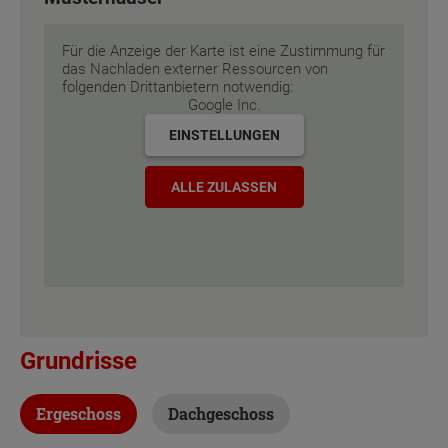
Energiestandard
Energiestandard
EH 55 GEG
EH 55 GEG
Für die Anzeige der Karte ist eine Zustimmung für
Inklusivausstattung
Inklusivausstattung
das Nachladen externer Ressourcen von
folgenden Drittanbietern notwendig:
Google Inc.
EINSTELLUNGEN
ALLE ZULASSEN
Grundrisse
Ergeschoss
Dachgeschoss