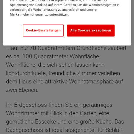
Wenn Sie auf „Alle Cookies akzeptieren“ klicken, stimmen Sie der
Speicherung von Cookies auf Ihrem Gerät zu, um die Websitenavigation zu
verbessern, die Websitenutzung zu analysieren und unsere
Marketingbemühungen zu unterstützen.
Beschreibung
Cookie-Einstellungen
Alle Cookies akzeptieren
Das Raumwunder 100 ist tatsächlich ein Wunder
– auf nur 70 Quadratmetern Grundfläche zaubert
es ca. 100 Quadratmeter Wohnfläche.
Wohnfläche, die sich sehen lassen kann:
lichtdurchflutete, freundliche Zimmer verleihen
dem Haus eine attraktive Wohnatmosphäre auf
zwei Ebenen.
Im Erdgeschoss finden Sie ein geräumiges
Wohnzimmer mit Blick in den Garten, eine
gemütliche Essecke und eine große Küche. Das
Dachgeschoss ist ideal ausgerichtet für Schlaf-