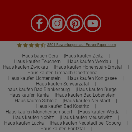
3501
Bewertungen auf ProvenExpert.com
Haus bauen Gera
Haus kaufen Zeitz
Haus kaufen Teuchern
Haus kaufen Werdau
Town &Country Haus Lizenzgeber GmbH
Haus kaufen Zwickau
Haus kaufen Hohenstein-Ernstal
Haus kaufen Limbach-Oberfrohna
Haus kaufen Lichtenstein
Haus kaufen Königssee
Haus kaufen Schwarzatal
haus kaufen Bad Blankenburg
Haus kaufen Bürgel
Haus kaufen Kahla
Haus kaufen Bad Lobenstein
Haus kaufen Schleiz
Haus kaufen Neustadt
Haus kaufen Bad Köstritz
Haus kaufen Münchenbernsdorf
Haus kaufen Weida
Haus kaufen Nobitz
Haus kaufen Meuselwitz
Haus kaufen Lucka
Haus kaufen Neustadt bei Coburg
Haus kaufen Föritztal