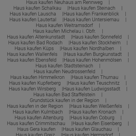
Haus kaufen Neuhaus am Rennweg
Haus kaufen Schalkau
Haus kaufen Steinach
Haus kaufen Lauscha
Haus kaufen Frankenblick
Haus kaufen Lautertal
Haus kaufen Untersiemau
Haus kaufen Weitramsdorf
Haus kaufen Michelau i. Obfr.
Haus kaufen Altenkunstadt
Haus kaufen Sonnefeld
Haus kaufen Bad Rodach
Haus kaufen Stockheim
Haus kaufen Küps
Haus kaufen Nordhalben
Haus kaufen Wallenfels
Haus kaufen Burgkunstadt
Haus kaufen Ebensfeld
Haus kaufen Hohenmölsen
Haus kaufen Stadtsteinach
Haus kaufen Neudrossenfeld
Haus kaufen Himmelkron
Haus kaufen Thurnau
Haus kaufen Kupferberg
Haus kaufen Teuschnitz
Haus kaufen Wirsberg
Haus kaufen Ludwigsstadt
Haus kaufen Bad Staffelstein
Grundstück kaufen in der Region
Haus kaufen in der Region
Haus kaufen Weißenfels
Haus kaufen Kulmbach
Haus kaufen Kronach
Haus kaufen Altenburg
Haus kaufen Coburg
Haus kaufen Crimmitschau
Haus kaufen Eisenberg
Haus Gera kaufen
Haus kaufen Glauchau
Haus kaufen Greiz
Haus kaufen Hermsdorf