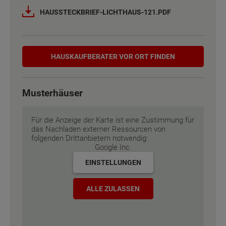
Netto-Raumfläche nach DIN 277
Netto-Raumfläche nach DIN 277
123 - 134 m²
123 - 134 m²
HAUSSTECKBRIEF-LICHTHAUS-121.PDF
Etagen
Etagen
2
2
Hauskaufberater
Außenmaße
Außenmaße
7.88 m x 9.88 m
7.88 m x 9.88 m
HAUSKAUF­BERATER VOR ORT FINDEN
Energiestandard
Energiestandard
EH 55 GEG
EH 55 GEG
Musterhäuser
Inklusivausstattung
Inklusivausstattung
Für die Anzeige der Karte ist eine Zustimmung für
das Nachladen externer Ressourcen von
folgenden Drittanbietern notwendig:
Google Inc.
EINSTELLUNGEN
ALLE ZULASSEN