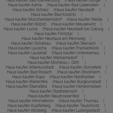
haus kaufen Bad Blankenburg
Haus kaufen Bürgel
Haus kaufen Kahla
Haus kaufen Bad Lobenstein
Haus kaufen Schleiz
Haus kaufen Neustadt
Haus kaufen Bad Köstritz
Haus kaufen Münchenbernsdorf
Haus kaufen Weida
Haus kaufen Nobitz
Haus kaufen Meuselwitz
Haus kaufen Lucka
Haus kaufen Neustadt bei Coburg
Haus kaufen Föritztal
Haus kaufen Neuhaus am Rennweg
Haus kaufen Schalkau
Haus kaufen Steinach
Haus kaufen Lauscha
Haus kaufen Frankenblick
Haus kaufen Lautertal
Haus kaufen Untersiemau
Haus kaufen Weitramsdorf
Haus kaufen Michelau i. Obfr.
Haus kaufen Altenkunstadt
Haus kaufen Sonnefeld
Haus kaufen Bad Rodach
Haus kaufen Stockheim
Haus kaufen Küps
Haus kaufen Nordhalben
Haus kaufen Wallenfels
Haus kaufen Burgkunstadt
Haus kaufen Ebensfeld
Haus kaufen Hohenmölsen
Haus kaufen Stadtsteinach
Haus kaufen Neudrossenfeld
Haus kaufen Himmelkron
Haus kaufen Thurnau
Haus kaufen Kupferberg
Haus kaufen Teuschnitz
Haus kaufen Wirsberg
Haus kaufen Ludwigsstadt