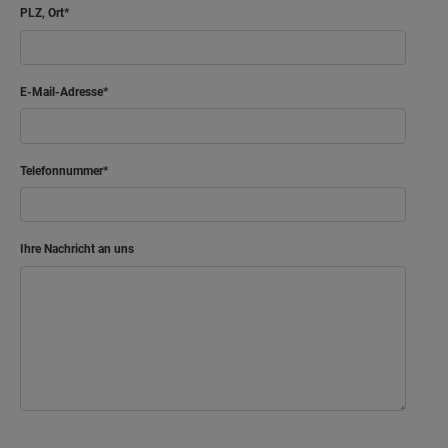
PLZ, Ort
Netto-Raumfläche
65.23
m²
Arbeiten
E-Mail-Adresse
Bad
Flur
Telefonnummer
Gast
Kind
Ihre Nachricht an uns
Schlafen
Netto-Raumfläche
54.92