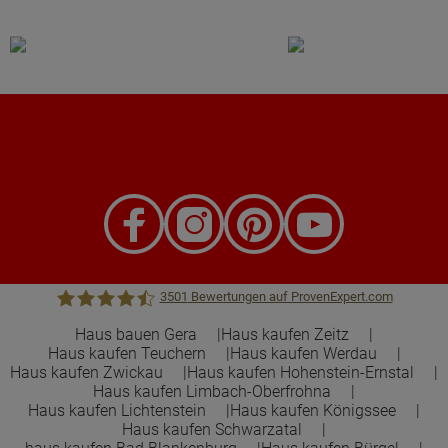
3501
Bewertungen auf ProvenExpert.com
Haus bauen Gera
Haus kaufen Zeitz
Haus kaufen Teuchern
Haus kaufen Werdau
Town &Country Haus Lizenzgeber GmbH
Haus kaufen Zwickau
Haus kaufen Hohenstein-Ernstal
Haus kaufen Limbach-Oberfrohna
Haus kaufen Lichtenstein
Haus kaufen Königssee
Haus kaufen Schwarzatal