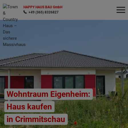
HAPPY HAUS BAU GmbH
+49 (365) 8326827
Wonach möchten Sie suchen?
Wohntraum Eigenheim:
Haus kaufen
in Crimmitschau