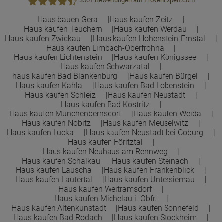
3501
Bewertungen auf ProvenExpert.com
Haus bauen Gera
Haus kaufen Zeitz
Haus kaufen Teuchern
Haus kaufen Werdau
Town &Country Haus Lizenzgeber GmbH
Haus kaufen Zwickau
Haus kaufen Hohenstein-Ernstal
Haus kaufen Limbach-Oberfrohna
Haus kaufen Lichtenstein
Haus kaufen Königssee
Haus kaufen Schwarzatal
haus kaufen Bad Blankenburg
Haus kaufen Bürgel
Haus kaufen Kahla
Haus kaufen Bad Lobenstein
Haus kaufen Schleiz
Haus kaufen Neustadt
Haus kaufen Bad Köstritz
Haus kaufen Münchenbernsdorf
Haus kaufen Weida
Haus kaufen Nobitz
Haus kaufen Meuselwitz
Haus kaufen Lucka
Haus kaufen Neustadt bei Coburg
Haus kaufen Föritztal
Haus kaufen Neuhaus am Rennweg
Haus kaufen Schalkau
Haus kaufen Steinach
Haus kaufen Lauscha
Haus kaufen Frankenblick
Haus kaufen Lautertal
Haus kaufen Untersiemau
Haus kaufen Weitramsdorf
Haus kaufen Michelau i. Obfr.
Haus kaufen Altenkunstadt
Haus kaufen Sonnefeld
Haus kaufen Bad Rodach
Haus kaufen Stockheim