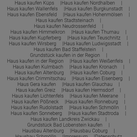
Haus kaufen Küps
Haus kaufen Nordhalben
Haus kaufen Wallenfels
Haus kaufen Burgkunstadt
Haus kaufen Ebensfeld
Haus kaufen Hohenmölsen
Haus kaufen Stadtsteinach
Haus kaufen Neudrossenfeld
Haus kaufen Himmelkron
Haus kaufen Thurnau
Haus kaufen Kupferberg
Haus kaufen Teuschnitz
Haus kaufen Wirsberg
Haus kaufen Ludwigsstadt
Haus kaufen Bad Staffelstein
Grundstück kaufen in der Region
Haus kaufen in der Region
Haus kaufen Weißenfels
Haus kaufen Kulmbach
Haus kaufen Kronach
Haus kaufen Altenburg
Haus kaufen Coburg
Haus kaufen Crimmitschau
Haus kaufen Eisenberg
Haus Gera kaufen
Haus kaufen Glauchau
Haus kaufen Greiz
Haus kaufen Hermsdorf
Haus kaufen Lichtenfels
Haus kaufen Meerane
Haus kaufen Pößneck
Haus kaufen Ronneburg
Haus kaufen Rudolstadt
Haus kaufen Schmölln
Haus kaufen Sonneberg
Haus kaufen Stadtroda
Haus kaufen Landkreis Zwickau
Grundstück Bad Lobenstein kaufen
Hausbau Altenburg
Hausbau Coburg
Hausbau Schmölln
Impressum
Datenschutz