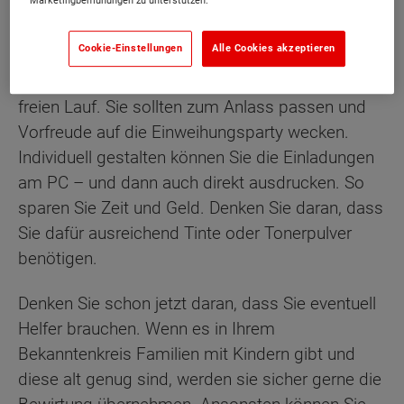
Marketingbemühungen zu unterstützen.
könnte, und Sie können direkt Kontakte zu Ihrem
neuen Umfeld knüpfen.
Cookie-Einstellungen
Alle Cookies akzeptieren
Lassen Sie bei den Einladungen Ihrer Kreativität
freien Lauf. Sie sollten zum Anlass passen und
Vorfreude auf die Einweihungsparty wecken.
Individuell gestalten können Sie die Einladungen
am PC – und dann auch direkt ausdrucken. So
sparen Sie Zeit und Geld. Denken Sie daran, dass
Sie dafür ausreichend Tinte oder Tonerpulver
benötigen.
Denken Sie schon jetzt daran, dass Sie eventuell
Helfer brauchen. Wenn es in Ihrem
Bekanntenkreis Familien mit Kindern gibt und
diese alt genug sind, werden sie sicher gerne die