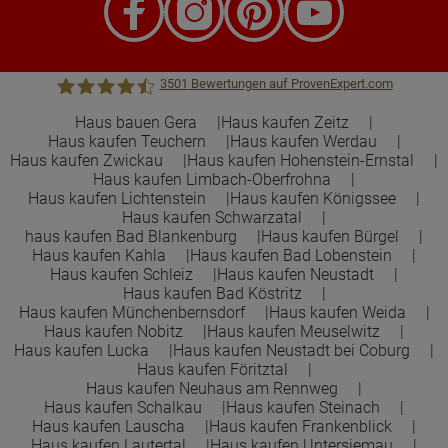
3501
Bewertungen auf ProvenExpert.com
Haus bauen Gera
Haus kaufen Zeitz
Haus kaufen Teuchern
Haus kaufen Werdau
Town &Country Haus Lizenzgeber GmbH
Haus kaufen Zwickau
Haus kaufen Hohenstein-Ernstal
Haus kaufen Limbach-Oberfrohna
Haus kaufen Lichtenstein
Haus kaufen Königssee
Haus kaufen Schwarzatal
haus kaufen Bad Blankenburg
Haus kaufen Bürgel
Haus kaufen Kahla
Haus kaufen Bad Lobenstein
Haus kaufen Schleiz
Haus kaufen Neustadt
Haus kaufen Bad Köstritz
Haus kaufen Münchenbernsdorf
Haus kaufen Weida
Haus kaufen Nobitz
Haus kaufen Meuselwitz
Haus kaufen Lucka
Haus kaufen Neustadt bei Coburg
Haus kaufen Föritztal
Haus kaufen Neuhaus am Rennweg
Haus kaufen Schalkau
Haus kaufen Steinach
Haus kaufen Lauscha
Haus kaufen Frankenblick
Haus kaufen Lautertal
Haus kaufen Untersiemau