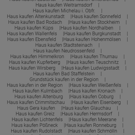
Haus kaufen Weitramsdorf
Haus kaufen Michelau i. Obfr.
Haus kaufen Altenkunstadt
Haus kaufen Sonnefeld
Haus kaufen Bad Rodach
Haus kaufen Stockheim
Haus kaufen Küps
Haus kaufen Nordhalben
Haus kaufen Wallenfels
Haus kaufen Burgkunstadt
Haus kaufen Ebensfeld
Haus kaufen Hohenmölsen
Haus kaufen Stadtsteinach
Haus kaufen Neudrossenfeld
Haus kaufen Himmelkron
Haus kaufen Thurnau
Haus kaufen Kupferberg
Haus kaufen Teuschnitz
Haus kaufen Wirsberg
Haus kaufen Ludwigsstadt
Haus kaufen Bad Staffelstein
Grundstück kaufen in der Region
Haus kaufen in der Region
Haus kaufen Weißenfels
Haus kaufen Kulmbach
Haus kaufen Kronach
Haus kaufen Altenburg
Haus kaufen Coburg
Haus kaufen Crimmitschau
Haus kaufen Eisenberg
Haus Gera kaufen
Haus kaufen Glauchau
Haus kaufen Greiz
Haus kaufen Hermsdorf
Haus kaufen Lichtenfels
Haus kaufen Meerane
Haus kaufen Pößneck
Haus kaufen Ronneburg
Haus kaufen Rudolstadt
Haus kaufen Schmölln