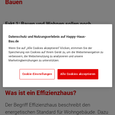
Bauen
Fakt 1: Bauen und Wohnen sollen noch
klimafreundlicher werden
Datenschutz und Nutzungserlebnis auf Happy-Haus-
Bau.de
Fakt 2: Der aktuelle Standard für Neubauten
Wenn Sie auf „Alle Cookies akzeptieren“ klicken, stimmen Sie der
Speicherung von Cookies auf Ihrem Gerät zu, um die Websitenavigation zu
verbessern, die Websitenutzung zu analysieren und unsere
Marketingbemühungen zu unterstützen.
Fakt 3: Erneuerbare Energien sind im
Neubau ein Muss
Cookie-Einstellungen
Alle Cookies akzeptieren
Was ist ein Effizienzhaus?
Der Begriff Effizienzhaus beschreibt den
energetischen Standard für Wohngebäude. Dazu