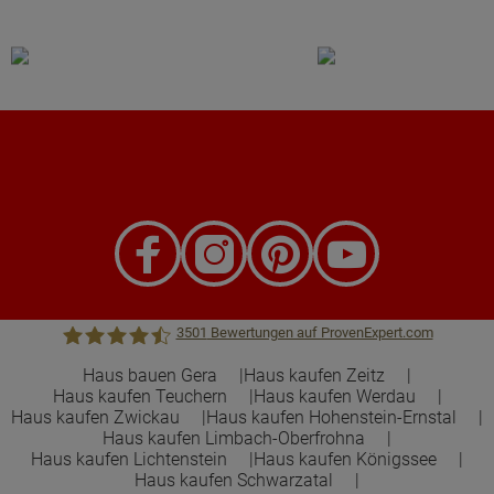
3501
Bewertungen auf ProvenExpert.com
Haus bauen Gera
Haus kaufen Zeitz
Haus kaufen Teuchern
Haus kaufen Werdau
Town &Country Haus Lizenzgeber GmbH
Haus kaufen Zwickau
Haus kaufen Hohenstein-Ernstal
Haus kaufen Limbach-Oberfrohna
Haus kaufen Lichtenstein
Haus kaufen Königssee
Haus kaufen Schwarzatal