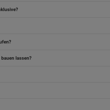
nklusive?
ufen?
 bauen lassen?
ten Sie suchen?