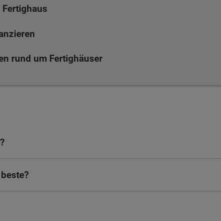
 Fertighaus
nanzieren
en rund um Fertighäuser
?
 beste?