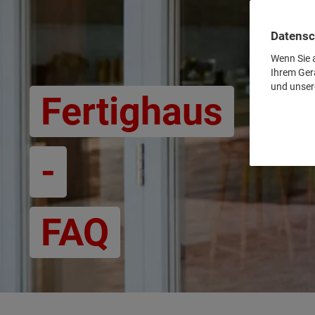
Datensc
Wenn Sie a
Ihrem Ger
und unser
Fertighaus
-
FAQ