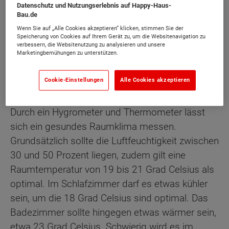
Datenschutz und Nutzungserlebnis auf Happy-Haus-
Bau.de
Die richtigen Baustoffe für ein
gesundes Wohnklima
Wenn Sie auf „Alle Cookies akzeptieren“ klicken, stimmen Sie der
Speicherung von Cookies auf Ihrem Gerät zu, um die Websitenavigation zu
verbessern, die Websitenutzung zu analysieren und unsere
Marketingbemühungen zu unterstützen.
Was bedeutet ein gesundes
Cookie-Einstellungen
Alle Cookies akzeptieren
Raumklima?
Durch ein Hygrometer und Thermometer lässt
sich ein gesundes Raumklima messen.
Grundsätzlich sollte die Luftfeuchtigkeit zwischen
30 und 50 Prozent liegen, zudem gilt eine
Raumtemperatur von 19 bis 21 Grad Celsius als
optimal. Im Schlafzimmer darf es etwas kühler
sein, um die 18 Grad Celsius sind optimal. Das
Badezimmer sollte hingegen etwas wärmer sein,
etwa 23 Grad Celsius. Schwierig wird es im