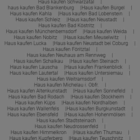
Haus kaufen Schwarzatal
haus kaufen Bad Blankenburg
Haus kaufen Bürgel
Haus kaufen Kahla
Haus kaufen Bad Lobenstein
Haus kaufen Schleiz
Haus kaufen Neustadt
Haus kaufen Bad Köstritz
Haus kaufen Münchenbernsdorf
Haus kaufen Weida
Haus kaufen Nobitz
Haus kaufen Meuselwitz
Haus kaufen Lucka
Haus kaufen Neustadt bei Coburg
Haus kaufen Föritztal
Haus kaufen Neuhaus am Rennweg
Haus kaufen Schalkau
Haus kaufen Steinach
Haus kaufen Lauscha
Haus kaufen Frankenblick
Haus kaufen Lautertal
Haus kaufen Untersiemau
Haus kaufen Weitramsdorf
Haus kaufen Michelau i. Obfr.
Haus kaufen Altenkunstadt
Haus kaufen Sonnefeld
Haus kaufen Bad Rodach
Haus kaufen Stockheim
Haus kaufen Küps
Haus kaufen Nordhalben
Haus kaufen Wallenfels
Haus kaufen Burgkunstadt
Haus kaufen Ebensfeld
Haus kaufen Hohenmölsen
Haus kaufen Stadtsteinach
Haus kaufen Neudrossenfeld
Haus kaufen Himmelkron
Haus kaufen Thurnau
Haus kaufen Kupferberg
Haus kaufen Teuschnitz