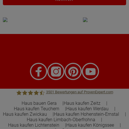
3501
Bewertungen auf ProvenExpert.com
Haus bauen Gera
Haus kaufen Zeitz
Haus kaufen Teuchern
Haus kaufen Werdau
Town &Country Haus Lizenzgeber GmbH
Haus kaufen Zwickau
Haus kaufen Hohenstein-Ernstal
Haus kaufen Limbach-Oberfrohna
Haus kaufen Lichtenstein
Haus kaufen Königssee