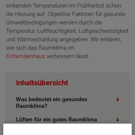
sinkenden Temperaturen im Frühherbst schon
die Heizung auf. Objektive Faktoren für gesunde
Umweltbedingungen werden durch die
Temperatur, Luftfeuchtigkeit, Luftgeschwindigkeit
und Wärmestrahlung angegeben. Wir erklären,
wie sich das Raumklima im
Einfamilienhaus
verbessern lässt.
Inhaltsübersicht
Was bedeutet ein gesundes
Raumklima?
Lüften für ein gutes Raumklima
Raumklima mit Pflanzen verbessern