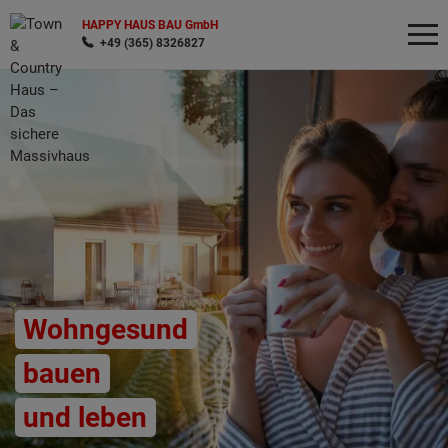
HAPPY HAUS BAU GmbH
+49 (365) 8326827
Wonach möchten Sie suchen?
Wohngesund
bauen
und leben