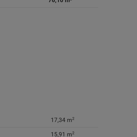
76,10 m
2
17,34 m
2
15,91 m