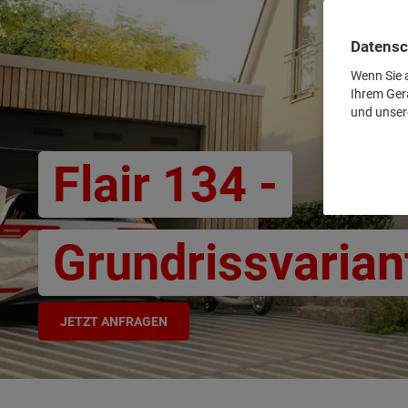
Datensc
Wenn Sie a
Ihrem Ger
und unser
Flair 134 -
Grundrissvarian
JETZT ANFRAGEN