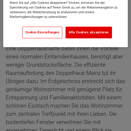
Wenn Sie auf „Alle Cookies akzeptieren“ klicken, stimmen Sie der
Speicherung von Cookies auf Ihrem Gerät zu, um die Websitenavigation zu
verbessern, die Websitenutzung zu analysieren und unsere
Marketingbemühungen zu unterstützen.
Cookie-Einstellungen
Alle Cookies akzeptieren
Beschreibung
Eine Doppelhaushälfte bietet Ihnen die Vorteile
eines normalen Einfamilienhauses, benötigt aber
weniger Grundstücksfläche. Die effiziente
Raumaufteilung des Doppelhaus Mainz tut ihr
Übriges dazu: Im Erdgeschoss erstreckt sich das
geräumige Wohnzimmer mit genügend Platz für
Entspannung und Familienaktivitäten. Mit einem
schönen Esstisch machen Sie das Wohnzimmer
zum zentralen Treffpunkt mit Ihren Lieben. Die
bodentiefen Fenster verwöhnen Sie mit
angenehmen Tageslicht und einem Blick ins