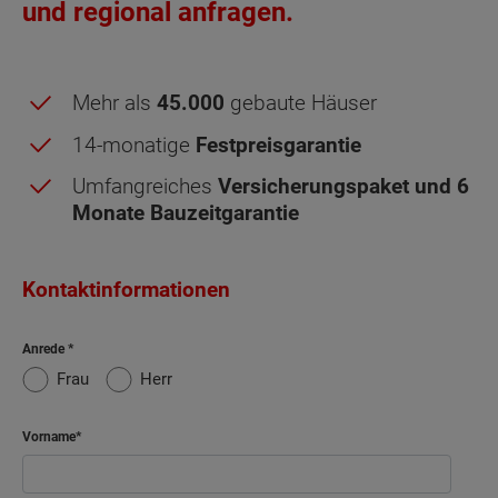
und regional anfragen.
Mehr als
45.000
gebaute Häuser
14-monatige
Festpreisgarantie
Umfangreiches
Versicherungspaket und 6
Monate Bauzeitgarantie
Obergeschoss - Grundrissvarianten:
Kontaktinformationen
Dachgeschoss - Grundrissvarianten:
Standard
Standard
Anrede
Netto-Raumfläche nach DIN 277 Obergeschoss
Frau
Herr
Netto-Raumfläche nach DIN 277 Dachgeschoss
Schlafen
14.86 m²
Vorname
Kind
17.67 m²
Ankleide
8.59 m²