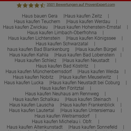
3501
Bewertungen auf ProvenExpert.com
Haus bauen Gera
Haus kaufen Zeitz
Haus kaufen Teuchern
Haus kaufen Werdau
Town &Country Haus Lizenzgeber GmbH
Haus kaufen Zwickau
Haus kaufen Hohenstein-Ernstal
Haus kaufen Limbach-Oberfrohna
Haus kaufen Lichtenstein
Haus kaufen Königssee
Haus kaufen Schwarzatal
haus kaufen Bad Blankenburg
Haus kaufen Bürgel
Haus kaufen Kahla
Haus kaufen Bad Lobenstein
Haus kaufen Schleiz
Haus kaufen Neustadt
Haus kaufen Bad Köstritz
Haus kaufen Münchenbernsdorf
Haus kaufen Weida
Haus kaufen Nobitz
Haus kaufen Meuselwitz
Haus kaufen Lucka
Haus kaufen Neustadt bei Coburg
Haus kaufen Föritztal
Haus kaufen Neuhaus am Rennweg
Haus kaufen Schalkau
Haus kaufen Steinach
Haus kaufen Lauscha
Haus kaufen Frankenblick
Haus kaufen Lautertal
Haus kaufen Untersiemau
Haus kaufen Weitramsdorf
Haus kaufen Michelau i. Obfr.
Haus kaufen Altenkunstadt
Haus kaufen Sonnefeld