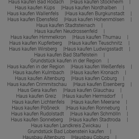
Haus kaufen Bad Rodach
Haus kaufen Stockheim
Haus kaufen Küps
Haus kaufen Nordhalben
Haus kaufen Wallenfels
Haus kaufen Burgkunstadt
Haus kaufen Ebensfeld
Haus kaufen Hohenmölsen
Haus kaufen Stadtsteinach
Haus kaufen Neudrossenfeld
Haus kaufen Himmelkron
Haus kaufen Thurnau
Haus kaufen Kupferberg
Haus kaufen Teuschnitz
Haus kaufen Wirsberg
Haus kaufen Ludwigsstadt
Haus kaufen Bad Staffelstein
Grundstück kaufen in der Region
Haus kaufen in der Region
Haus kaufen Weißenfels
Haus kaufen Kulmbach
Haus kaufen Kronach
Haus kaufen Altenburg
Haus kaufen Coburg
Haus kaufen Crimmitschau
Haus kaufen Eisenberg
Haus Gera kaufen
Haus kaufen Glauchau
Haus kaufen Greiz
Haus kaufen Hermsdorf
Haus kaufen Lichtenfels
Haus kaufen Meerane
Haus kaufen Pößneck
Haus kaufen Ronneburg
Haus kaufen Rudolstadt
Haus kaufen Schmölln
Haus kaufen Sonneberg
Haus kaufen Stadtroda
Haus kaufen Landkreis Zwickau
Grundstück Bad Lobenstein kaufen
Hausbau Altenburg
Hausbau Coburg