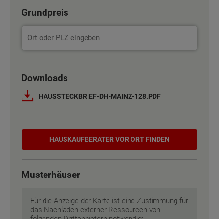
Grundpreis
Basisinformation
Basisinformation
Netto-Raumfläche nach DIN 277
Netto-Raumfläche nach DIN 277
140 m²
140 m²
Downloads
HAUSSTECKBRIEF-DH-MAINZ-128.PDF
Etagen
Etagen
3
3
Außenmaße
Außenmaße
6.03 m x 10 m
6.03 m x 10 m
Hauskaufberater
HAUSKAUF­BERATER VOR ORT FINDEN
Energiestandard
Energiestandard
EH 55 GEG
EH 55 GEG
Musterhäuser
Inklusivausstattung
Inklusivausstattung
Für die Anzeige der Karte ist eine Zustimmung für
das Nachladen externer Ressourcen von
folgenden Drittanbietern notwendig: