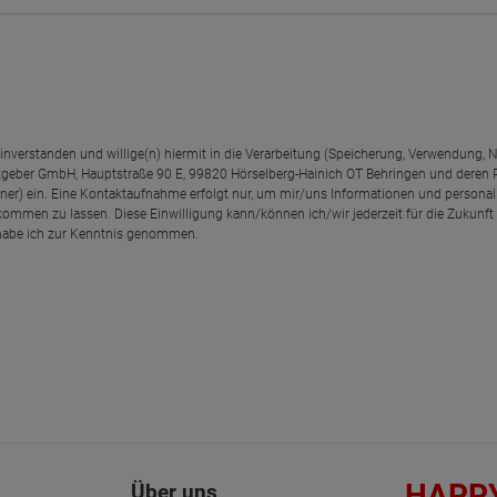
einverstanden und willige(n) hiermit in die Verarbeitung (Speicherung, Verwendun
geber GmbH, Hauptstraße 90 E, 99820 Hörselberg-Hainich OT Behringen und deren
rtner) ein. Eine Kontaktaufnahme erfolgt nur, um mir/uns Informationen und personal
kommen zu lassen. Diese Einwilligung kann/können ich/wir jederzeit für die Zukunft
abe ich zur Kenntnis genommen.
HAPP
Über uns