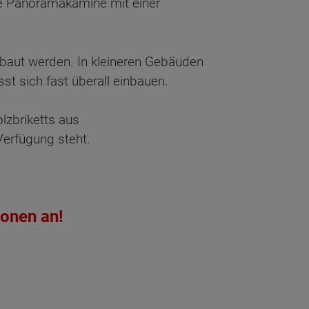
e Panoramakamine mit einer
ebaut werden. In kleineren Gebäuden
st sich fast überall einbauen.
lzbriketts aus
 Verfügung steht.
ionen an!