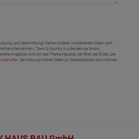
g, Nutzung und Übermittlung) meiner/unserer vorstehenden Daten zum
 Partnerunternehmen ( Town & Country Kundenservice GmbH,
isierte Angebote rund um das Thema Hausbau per Brief, per E-Mail, per
widerrufen
. Der Nutzung meiner Daten zu Werbezwecken kann/können
Y HAUS BAU GmbH