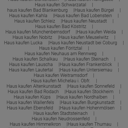
Haus kaufen Schwarzatal
haus kaufen Bad Blankenburg
Haus kaufen Bürgel
Haus kaufen Kahla
Haus kaufen Bad Lobenstein
Haus kaufen Schleiz
Haus kaufen Neustadt
Haus kaufen Bad Köstritz
Haus kaufen Münchenbernsdorf
Haus kaufen Weida
Haus kaufen Nobitz
Haus kaufen Meuselwitz
Haus kaufen Lucka
Haus kaufen Neustadt bei Coburg
Haus kaufen Föritztal
Haus kaufen Neuhaus am Rennweg
Haus kaufen Schalkau
Haus kaufen Steinach
Haus kaufen Lauscha
Haus kaufen Frankenblick
Haus kaufen Lautertal
Haus kaufen Untersiemau
Haus kaufen Weitramsdorf
Haus kaufen Michelau i. Obfr.
Haus kaufen Altenkunstadt
Haus kaufen Sonnefeld
Haus kaufen Bad Rodach
Haus kaufen Stockheim
Haus kaufen Küps
Haus kaufen Nordhalben
Haus kaufen Wallenfels
Haus kaufen Burgkunstadt
Haus kaufen Ebensfeld
Haus kaufen Hohenmölsen
Haus kaufen Stadtsteinach
Haus kaufen Neudrossenfeld
Haus kaufen Himmelkron
Haus kaufen Thurnau