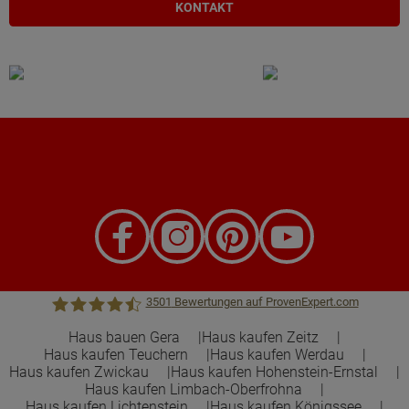
KONTAKT
3501
Bewertungen auf ProvenExpert.com
Haus bauen Gera
Haus kaufen Zeitz
Haus kaufen Teuchern
Haus kaufen Werdau
Town &Country Haus Lizenzgeber GmbH
Haus kaufen Zwickau
Haus kaufen Hohenstein-Ernstal
Haus kaufen Limbach-Oberfrohna
Haus kaufen Lichtenstein
Haus kaufen Königssee