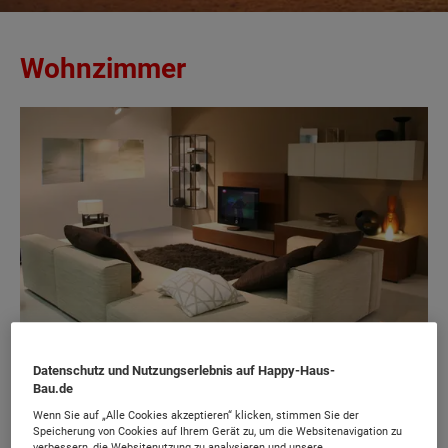
Wohnzimmer
Datenschutz und Nutzungserlebnis auf Happy-Haus-
Bau.de
Früher auch als Salon, Wohnstube oder gute
Wenn Sie auf „Alle Cookies akzeptieren“ klicken, stimmen Sie der
Speicherung von Cookies auf Ihrem Gerät zu, um die Websitenavigation zu
Stube bezeichnet, spiegelt der heutige Name
verbessern, die Websitenutzung zu analysieren und unsere