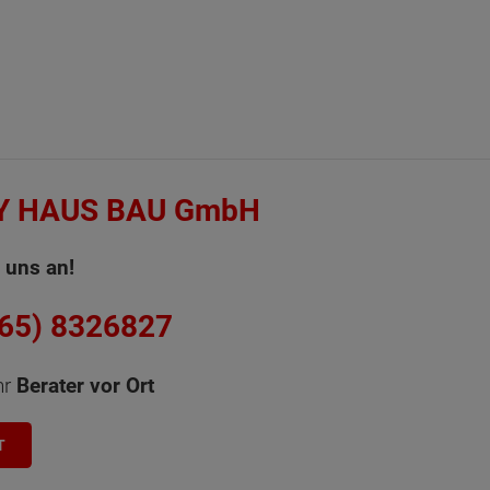
Y HAUS BAU GmbH
 uns an!
365) 8326827
hr
Berater vor Ort
T