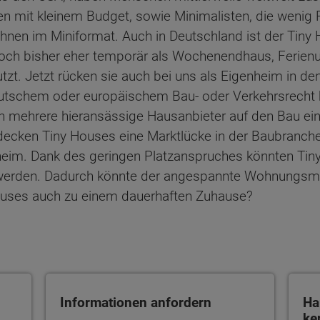
mit kleinem Budget, sowie Minimalisten, die wenig 
ohnen im Miniformat. Auch in Deutschland ist der Ti
doch bisher eher temporär als Wochenendhaus, Ferienu
zt. Jetzt rücken sie auch bei uns als Eigenheim in d
tschem oder europäischem Bau- oder Verkehrsrecht 
mehrere hieransässige Hausanbieter auf den Bau ein
en decken Tiny Houses eine Marktlücke in der Baubranc
im. Dank des geringen Platzanspruches könnten Tiny 
 werden. Dadurch könnte der angespannte Wohnungsm
ouses auch zu einem dauerhaften Zuhause?
Informationen anfordern
Haus
Informationen anfordern
Ha
ke