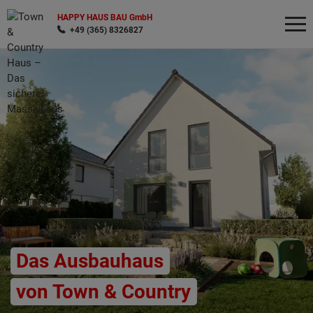
HAPPY HAUS BAU GmbH
+49 (365) 8326827
Wonach möchten Sie suchen?
Das Ausbauhaus
von Town & Country