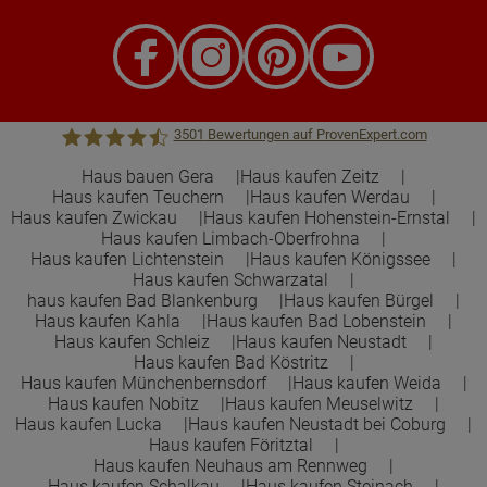
3501
Bewertungen auf ProvenExpert.com
Haus bauen Gera
Haus kaufen Zeitz
Haus kaufen Teuchern
Haus kaufen Werdau
Town &Country Haus Lizenzgeber GmbH
Haus kaufen Zwickau
Haus kaufen Hohenstein-Ernstal
Haus kaufen Limbach-Oberfrohna
Haus kaufen Lichtenstein
Haus kaufen Königssee
Haus kaufen Schwarzatal
haus kaufen Bad Blankenburg
Haus kaufen Bürgel
Haus kaufen Kahla
Haus kaufen Bad Lobenstein
Haus kaufen Schleiz
Haus kaufen Neustadt
Haus kaufen Bad Köstritz
Haus kaufen Münchenbernsdorf
Haus kaufen Weida
Haus kaufen Nobitz
Haus kaufen Meuselwitz
Haus kaufen Lucka
Haus kaufen Neustadt bei Coburg
Haus kaufen Föritztal
Haus kaufen Neuhaus am Rennweg
Haus kaufen Schalkau
Haus kaufen Steinach