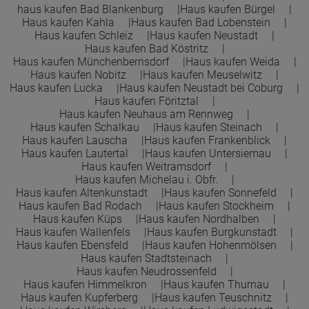
haus kaufen Bad Blankenburg
Haus kaufen Bürgel
Haus kaufen Kahla
Haus kaufen Bad Lobenstein
Haus kaufen Schleiz
Haus kaufen Neustadt
Haus kaufen Bad Köstritz
Haus kaufen Münchenbernsdorf
Haus kaufen Weida
Haus kaufen Nobitz
Haus kaufen Meuselwitz
Haus kaufen Lucka
Haus kaufen Neustadt bei Coburg
Haus kaufen Föritztal
Haus kaufen Neuhaus am Rennweg
Haus kaufen Schalkau
Haus kaufen Steinach
Haus kaufen Lauscha
Haus kaufen Frankenblick
Haus kaufen Lautertal
Haus kaufen Untersiemau
Haus kaufen Weitramsdorf
Haus kaufen Michelau i. Obfr.
Haus kaufen Altenkunstadt
Haus kaufen Sonnefeld
Haus kaufen Bad Rodach
Haus kaufen Stockheim
Haus kaufen Küps
Haus kaufen Nordhalben
Haus kaufen Wallenfels
Haus kaufen Burgkunstadt
Haus kaufen Ebensfeld
Haus kaufen Hohenmölsen
Haus kaufen Stadtsteinach
Haus kaufen Neudrossenfeld
Haus kaufen Himmelkron
Haus kaufen Thurnau
Haus kaufen Kupferberg
Haus kaufen Teuschnitz