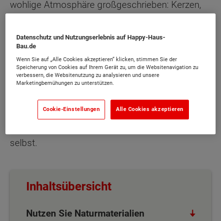
wohlige Atmosphäre großgeschrieben: Kerzen,
Kakao, Kekse – all diese Dinge dürfen nun einen
besonders großen Platz im Alltag einnehmen.
Datenschutz und Nutzungserlebnis auf Happy-Haus-
Auch die Wohnung wird herbstlich dekoriert und
Bau.de
hergerichtet. Dekorationen in den passenden
Wenn Sie auf „Alle Cookies akzeptieren“ klicken, stimmen Sie der
Speicherung von Cookies auf Ihrem Gerät zu, um die Websitenavigation zu
Farben können die Wirkung eines Raumes
verbessern, die Websitenutzung zu analysieren und unsere
Marketingbemühungen zu unterstützen.
grundlegend verändern. Dabei müssen Sie keine
Unsummen im Möbelhaus ausgeben. Mit den
Cookie-Einstellungen
Alle Cookies akzeptieren
folgenden Tipps machen Sie Ihre
stimmungsvollen Herbstdekorationen einfach
selbst.
Inhaltsübersicht
Nutzen Sie Naturmaterialien