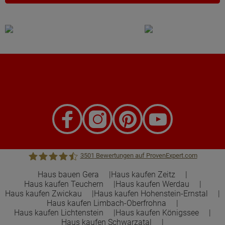
3501
Bewertungen auf ProvenExpert.com
Haus bauen Gera
Haus kaufen Zeitz
Haus kaufen Teuchern
Haus kaufen Werdau
Town &Country Haus Lizenzgeber GmbH
Haus kaufen Zwickau
Haus kaufen Hohenstein-Ernstal
Haus kaufen Limbach-Oberfrohna
Haus kaufen Lichtenstein
Haus kaufen Königssee
Haus kaufen Schwarzatal