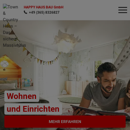
HAPPY HAUS BAU GmbH
+49 (365) 8326827
Wonach möchten Sie suchen?
Wohnen
und Einrichten
MEHR ERFAHREN