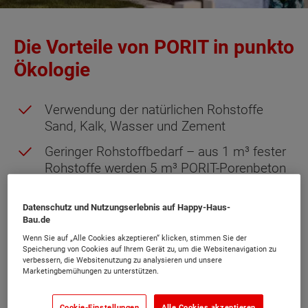
Die Vorteile von PORIT in punkto
Ökologie
Verwendung der natürlichen Rohstoffe
Sand, Kalk, Wasser und Zement
Geringer Rohstoffbedarf – aus 1 m³ fester
Rohstoffe werden 5 m³ PORIT-Porenbeton
Energiesparende Wasserdampfhärtung bei
Datenschutz und Nutzungserlebnis auf Happy-Haus-
etwa 190 °C und 12 bar
Bau.de
Verpackung in recycelbarer Folie und auf
Wenn Sie auf „Alle Cookies akzeptieren“ klicken, stimmen Sie der
Mehrweg-Holzpaletten
Speicherung von Cookies auf Ihrem Gerät zu, um die Websitenavigation zu
verbessern, die Websitenutzung zu analysieren und unsere
Marketingbemühungen zu unterstützen.
Geringer Energieeinsatz bei der
Verarbeitung auf der Baustelle
Cookie-Einstellungen
Alle Cookies akzeptieren