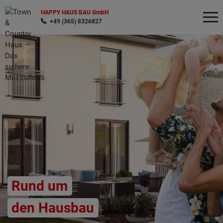
HAPPY HAUS BAU GmbH
+49 (365) 8326827
Wonach möchten Sie suchen?
Rund um
den Hausbau