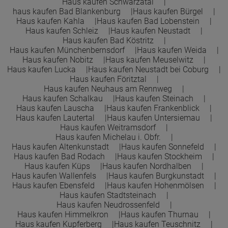
Haus kaufen Schwarzatal
haus kaufen Bad Blankenburg
Haus kaufen Bürgel
Haus kaufen Kahla
Haus kaufen Bad Lobenstein
Haus kaufen Schleiz
Haus kaufen Neustadt
Haus kaufen Bad Köstritz
Haus kaufen Münchenbernsdorf
Haus kaufen Weida
Haus kaufen Nobitz
Haus kaufen Meuselwitz
Haus kaufen Lucka
Haus kaufen Neustadt bei Coburg
Haus kaufen Föritztal
Haus kaufen Neuhaus am Rennweg
Haus kaufen Schalkau
Haus kaufen Steinach
Haus kaufen Lauscha
Haus kaufen Frankenblick
Haus kaufen Lautertal
Haus kaufen Untersiemau
Haus kaufen Weitramsdorf
Haus kaufen Michelau i. Obfr.
Haus kaufen Altenkunstadt
Haus kaufen Sonnefeld
Haus kaufen Bad Rodach
Haus kaufen Stockheim
Haus kaufen Küps
Haus kaufen Nordhalben
Haus kaufen Wallenfels
Haus kaufen Burgkunstadt
Haus kaufen Ebensfeld
Haus kaufen Hohenmölsen
Haus kaufen Stadtsteinach
Haus kaufen Neudrossenfeld
Haus kaufen Himmelkron
Haus kaufen Thurnau
Haus kaufen Kupferberg
Haus kaufen Teuschnitz