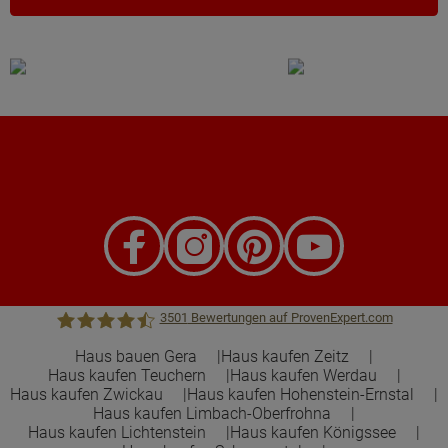
3501
Bewertungen auf ProvenExpert.com
Haus bauen Gera
Haus kaufen Zeitz
Haus kaufen Teuchern
Haus kaufen Werdau
Town &Country Haus Lizenzgeber GmbH
Haus kaufen Zwickau
Haus kaufen Hohenstein-Ernstal
Haus kaufen Limbach-Oberfrohna
Haus kaufen Lichtenstein
Haus kaufen Königssee