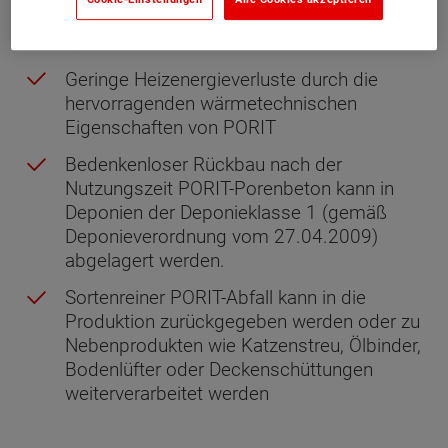
Langlebiger Baustoff mit dauerhafter
Qualität
Geringe Heizenergieverluste durch die
hervorragenden wärmetechnischen
Eigenschaften von PORIT
Bedenkenloser Rückbau nach der
Nutzungszeit PORIT-Porenbeton kann in
Deponien der Deponieklasse 1 (gemäß
Deponieverordnung vom 27.04.2009)
abgelagert werden.
Sortenreiner PORIT-Abfall kann in die
Produktion zurückgegeben werden oder zu
Nebenprodukten wie Katzenstreu, Ölbinder,
Bodenlüfter oder Deckenschüttungen
weiterverarbeitet werden