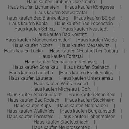
Haus kaufen Limbach-Oberfrohna
Haus kaufen Lichtenstein
Haus kaufen Königssee
Haus kaufen Schwarzatal
haus kaufen Bad Blankenburg
Haus kaufen Bürgel
Haus kaufen Kahla
Haus kaufen Bad Lobenstein
Haus kaufen Schleiz
Haus kaufen Neustadt
Haus kaufen Bad Köstritz
Haus kaufen Münchenbernsdorf
Haus kaufen Weida
Haus kaufen Nobitz
Haus kaufen Meuselwitz
Haus kaufen Lucka
Haus kaufen Neustadt bei Coburg
Haus kaufen Föritztal
Haus kaufen Neuhaus am Rennweg
Haus kaufen Schalkau
Haus kaufen Steinach
Haus kaufen Lauscha
Haus kaufen Frankenblick
Haus kaufen Lautertal
Haus kaufen Untersiemau
Haus kaufen Weitramsdorf
Haus kaufen Michelau i. Obfr.
Haus kaufen Altenkunstadt
Haus kaufen Sonnefeld
Haus kaufen Bad Rodach
Haus kaufen Stockheim
Haus kaufen Küps
Haus kaufen Nordhalben
Haus kaufen Wallenfels
Haus kaufen Burgkunstadt
Haus kaufen Ebensfeld
Haus kaufen Hohenmölsen
Haus kaufen Stadtsteinach
Haus kaufen Neudrossenfeld