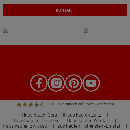
KONTAKT
3501
Bewertungen auf ProvenExpert.com
Haus bauen Gera
Haus kaufen Zeitz
Haus kaufen Teuchern
Haus kaufen Werdau
Town &Country Haus Lizenzgeber GmbH
Haus kaufen Zwickau
Haus kaufen Hohenstein-Ernstal