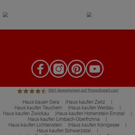
3501
Bewertungen auf ProvenExpert.com
Haus bauen Gera
Haus kaufen Zeitz
Haus kaufen Teuchern
Haus kaufen Werdau
Town &Country Haus Lizenzgeber GmbH
Haus kaufen Zwickau
Haus kaufen Hohenstein-Ernstal
Haus kaufen Limbach-Oberfrohna
Haus kaufen Lichtenstein
Haus kaufen Königssee
Haus kaufen Schwarzatal