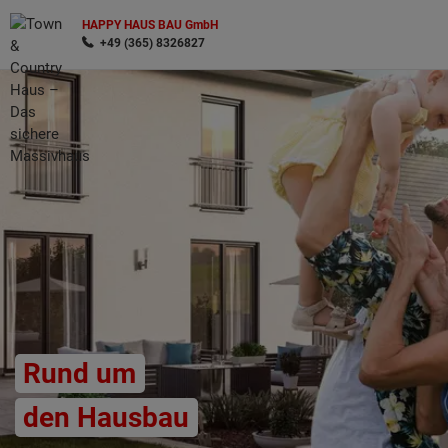
HAPPY HAUS BAU GmbH
+49 (365) 8326827
Wonach möchten Sie suchen?
Rund um
den Hausbau