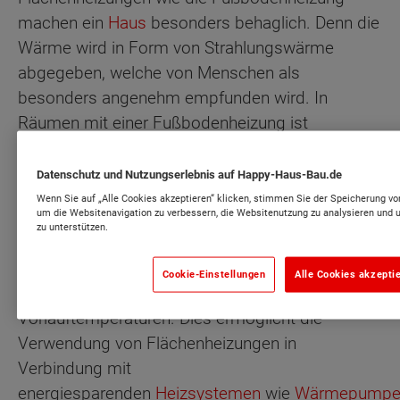
machen ein
Haus
besonders behaglich. Denn die
Wärme wird in Form von Strahlungswärme
abgegeben, welche von Menschen als
besonders angenehm empfunden wird. In
Räumen mit einer Fußbodenheizung ist
Barfußgehen selbst im Winter möglich. Hinzu
kommt die architektonische Freiheit der
Datenschutz und Nutzungserlebnis auf Happy-Haus-Bau.de
Raumgestaltung – kein Platz wird durch
Wenn Sie auf „Alle Cookies akzeptieren“ klicken, stimmen Sie der Speicherung vo
um die Websitenavigation zu verbessern, die Websitenutzung zu analysieren un
Heizkörper verstellt.
zu unterstützen.
Durch die großen Flächen, die erwärmt werden,
Cookie-Einstellungen
Alle Cookies akzepti
genügen zum
Heizen
geringe
Vorlauftemperaturen. Dies ermöglicht die
Verwendung von Flächenheizungen in
Verbindung mit
energiesparenden
Heizsystemen
wie
Wärmepumpe