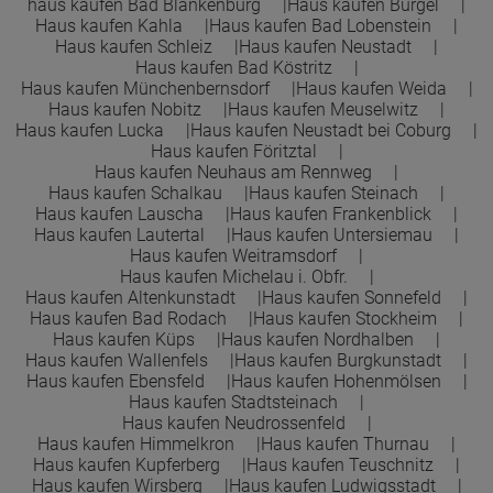
haus kaufen Bad Blankenburg
Haus kaufen Bürgel
Haus kaufen Kahla
Haus kaufen Bad Lobenstein
Haus kaufen Schleiz
Haus kaufen Neustadt
Haus kaufen Bad Köstritz
Haus kaufen Münchenbernsdorf
Haus kaufen Weida
Haus kaufen Nobitz
Haus kaufen Meuselwitz
Haus kaufen Lucka
Haus kaufen Neustadt bei Coburg
Haus kaufen Föritztal
Haus kaufen Neuhaus am Rennweg
Haus kaufen Schalkau
Haus kaufen Steinach
Haus kaufen Lauscha
Haus kaufen Frankenblick
Haus kaufen Lautertal
Haus kaufen Untersiemau
Haus kaufen Weitramsdorf
Haus kaufen Michelau i. Obfr.
Haus kaufen Altenkunstadt
Haus kaufen Sonnefeld
Haus kaufen Bad Rodach
Haus kaufen Stockheim
Haus kaufen Küps
Haus kaufen Nordhalben
Haus kaufen Wallenfels
Haus kaufen Burgkunstadt
Haus kaufen Ebensfeld
Haus kaufen Hohenmölsen
Haus kaufen Stadtsteinach
Haus kaufen Neudrossenfeld
Haus kaufen Himmelkron
Haus kaufen Thurnau
Haus kaufen Kupferberg
Haus kaufen Teuschnitz
Haus kaufen Wirsberg
Haus kaufen Ludwigsstadt