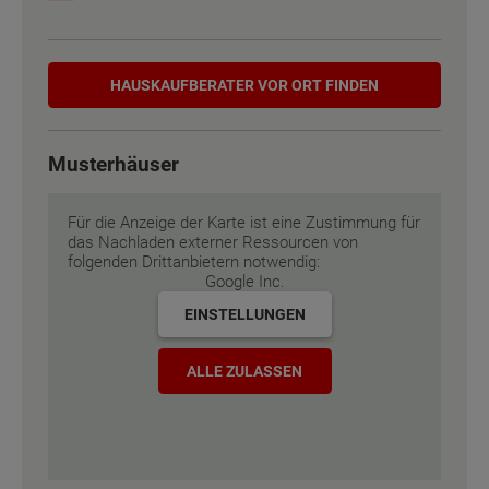
Etagen
Etagen
2
2
Hauskaufberater
Außenmaße
Außenmaße
12 m x 6.43 m
12 m x 6.43 m
HAUSKAUF­BERATER VOR ORT FINDEN
Energiestandard
Energiestandard
EH 55 GEG
EH 55 GEG
Musterhäuser
Inklusivausstattung
Inklusivausstattung
Für die Anzeige der Karte ist eine Zustimmung für
das Nachladen externer Ressourcen von
folgenden Drittanbietern notwendig:
Google Inc.
EINSTELLUNGEN
ALLE ZULASSEN