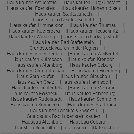
Haus kaufen Wallenfels
Haus kaufen Burgkunstadt
Haus kaufen Ebensfeld
Haus kaufen Hohenmölsen
Haus kaufen Stadtsteinach
Haus kaufen Neudrossenfeld
Haus kaufen Himmelkron
Haus kaufen Thurnau
Haus kaufen Kupferberg
Haus kaufen Teuschnitz
Haus kaufen Wirsberg
Haus kaufen Ludwigsstadt
Haus kaufen Bad Staffelstein
Grundstück kaufen in der Region
Haus kaufen in der Region
Haus kaufen Weißenfels
Haus kaufen Kulmbach
Haus kaufen Kronach
Haus kaufen Altenburg
Haus kaufen Coburg
Haus kaufen Crimmitschau
Haus kaufen Eisenberg
Haus Gera kaufen
Haus kaufen Glauchau
Haus kaufen Greiz
Haus kaufen Hermsdorf
Haus kaufen Lichtenfels
Haus kaufen Meerane
Haus kaufen Pößneck
Haus kaufen Ronneburg
Haus kaufen Rudolstadt
Haus kaufen Schmölln
Haus kaufen Sonneberg
Haus kaufen Stadtroda
Haus kaufen Landkreis Zwickau
Grundstück Bad Lobenstein kaufen
Hausbau Altenburg
Hausbau Coburg
Hausbau Schmölln
Impressum
Datenschutz