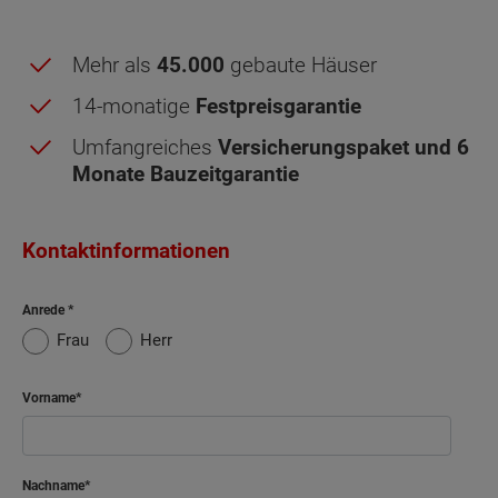
Stadt.
Stadt.
Sonderausstattung
Sonderausstattung
Mehr als
45.000
gebaute Häuser
14-monatige
Festpreisgarantie
Energiestandard EH 40
Wand und Fassade Klinker - Doppelhaus Aura
Umfangreiches
Versicherungspaket und 6
125
Monate Bauzeitgarantie
Energiestandard EH 40
Kontaktinformationen
Obergeschoss - Grundrissvarianten:
Standard
Anrede
Frau
Herr
Netto-Raumfläche nach DIN 277 Obergeschoss
Vorname
Schlafen
13.85 m²
Kind
12.17 m²
Nachname