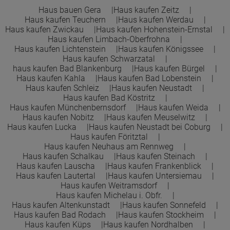
Haus bauen Gera
Haus kaufen Zeitz
Haus kaufen Teuchern
Haus kaufen Werdau
Town &Country Haus Lizenzgeber GmbH
Haus kaufen Zwickau
Haus kaufen Hohenstein-Ernstal
Haus kaufen Limbach-Oberfrohna
Haus kaufen Lichtenstein
Haus kaufen Königssee
Haus kaufen Schwarzatal
haus kaufen Bad Blankenburg
Haus kaufen Bürgel
Haus kaufen Kahla
Haus kaufen Bad Lobenstein
Haus kaufen Schleiz
Haus kaufen Neustadt
Haus kaufen Bad Köstritz
Haus kaufen Münchenbernsdorf
Haus kaufen Weida
Haus kaufen Nobitz
Haus kaufen Meuselwitz
Haus kaufen Lucka
Haus kaufen Neustadt bei Coburg
Haus kaufen Föritztal
Haus kaufen Neuhaus am Rennweg
Haus kaufen Schalkau
Haus kaufen Steinach
Haus kaufen Lauscha
Haus kaufen Frankenblick
Haus kaufen Lautertal
Haus kaufen Untersiemau
Haus kaufen Weitramsdorf
Haus kaufen Michelau i. Obfr.
Haus kaufen Altenkunstadt
Haus kaufen Sonnefeld
Haus kaufen Bad Rodach
Haus kaufen Stockheim
Haus kaufen Küps
Haus kaufen Nordhalben