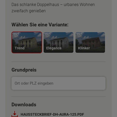
Das schlanke Doppelhaus – urbanes Wohnen
zweifach genießen
Wählen Sie eine Variante:
Trend
Elegance
Klinker
Grundpreis
Basisinformation
Basisinformation
Downloads
Netto-Raumfläche nach DIN 277
Netto-Raumfläche nach DIN 277
132 m²
132 m²
HAUSSTECKBRIEF-DH-AURA-125.PDF