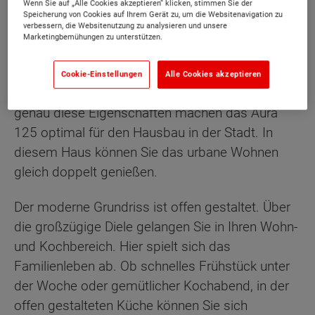
Wenn Sie auf „Alle Cookies akzeptieren“ klicken, stimmen Sie der
Speicherung von Cookies auf Ihrem Gerät zu, um die Websitenavigation zu
verbessern, die Websitenutzung zu analysieren und unsere
Marketingbemühungen zu unterstützen.
Beschreibung
Cookie-Einstellungen
Alle Cookies akzeptieren
Maximaler Komfort bei schlanken Außenmaßen,
genau diese Eigenschaften machen das Aura
125 optimal für den Hausbau in der Stadt. In
diesem Haus können Sie das urbane Wohnen
gleich doppelt genießen.
Der moderne Grundriss ist offen gestaltet. Über
die großzügige Diele gelangen Sie in Ihren Wohn-
und Kochbereich. Hier spielt sich das
Familienleben ab. Ob schnelles Frühstück unter
der Woche oder gemütlicher Kochabend, in der
offen gestalteten Küche können Sie sich