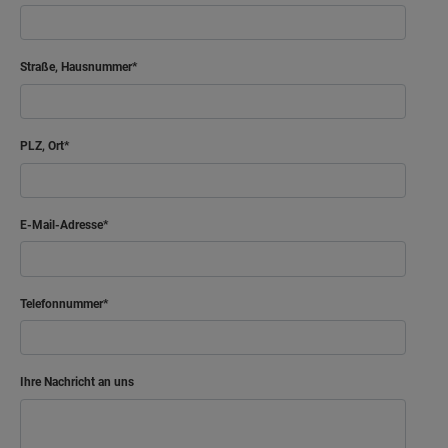
Arbeiten
11.29 m²
Straße, Hausnummer
Bad
8.25 m²
Diele
13.55 m²
PLZ, Ort
Ankleide
6.67 m²
Netto-Raumfläche
65.78
m²
E-Mail-Adresse
Telefonnummer
Ihre Nachricht an uns