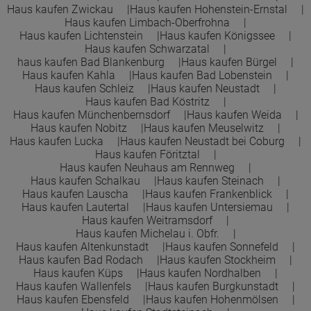
Haus kaufen Zwickau
Haus kaufen Hohenstein-Ernstal
Haus kaufen Limbach-Oberfrohna
Haus kaufen Lichtenstein
Haus kaufen Königssee
Haus kaufen Schwarzatal
haus kaufen Bad Blankenburg
Haus kaufen Bürgel
Haus kaufen Kahla
Haus kaufen Bad Lobenstein
Haus kaufen Schleiz
Haus kaufen Neustadt
Haus kaufen Bad Köstritz
Haus kaufen Münchenbernsdorf
Haus kaufen Weida
Haus kaufen Nobitz
Haus kaufen Meuselwitz
Haus kaufen Lucka
Haus kaufen Neustadt bei Coburg
Haus kaufen Föritztal
Haus kaufen Neuhaus am Rennweg
Haus kaufen Schalkau
Haus kaufen Steinach
Haus kaufen Lauscha
Haus kaufen Frankenblick
Haus kaufen Lautertal
Haus kaufen Untersiemau
Haus kaufen Weitramsdorf
Haus kaufen Michelau i. Obfr.
Haus kaufen Altenkunstadt
Haus kaufen Sonnefeld
Haus kaufen Bad Rodach
Haus kaufen Stockheim
Haus kaufen Küps
Haus kaufen Nordhalben
Haus kaufen Wallenfels
Haus kaufen Burgkunstadt
Haus kaufen Ebensfeld
Haus kaufen Hohenmölsen