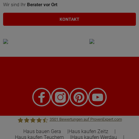
Wir sind Ihr
Berater vor Ort
KONTAKT
3501
Bewertungen auf ProvenExpert.com
Haus bauen Gera
Haus kaufen Zeitz
Haus kaufen Teuchern
Haus kaufen Werdau
Town &Country Haus Lizenzgeber GmbH