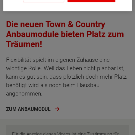
Die neuen Town & Country
Anbaumodule bieten Platz zum
Träumen!
Flexibilität spielt im eigenen Zuhause eine
wichtige Rolle. Weil das Leben nicht planbar ist,
kann es gut sein, dass plötzlich doch mehr Platz
benötigt wird als noch beim Hausbau
angenommen.
ZUM ANBAUMODUL
Für die Anzeige dieses Videos ist eine Zustimmung für