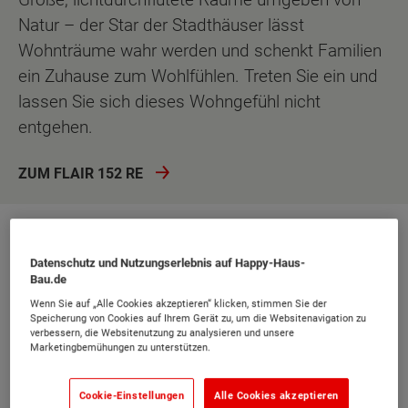
Natur – der Star der Stadthäuser lässt
Wohnträume wahr werden und schenkt Familien
ein Zuhause zum Wohlfühlen. Treten Sie ein und
lassen Sie sich dieses Wohngefühl nicht
entgehen.
ZUM FLAIR 152 RE
Für die Anzeige dieses Videos ist eine Zustimmung für
Datenschutz und Nutzungserlebnis auf Happy-Haus-
das Nachladen externer Ressourcen von folgenden
Bau.de
Drittanbietern notwendig:
Google Inc.
Wenn Sie auf „Alle Cookies akzeptieren“ klicken, stimmen Sie der
Speicherung von Cookies auf Ihrem Gerät zu, um die Websitenavigation zu
EINSTELLUNGEN
verbessern, die Websitenutzung zu analysieren und unsere
Marketingbemühungen zu unterstützen.
ALLE ZULASSEN
Cookie-Einstellungen
Alle Cookies akzeptieren