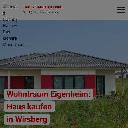
HAPPY HAUS BAU GmbH
+49 (365) 8326827
Wonach möchten Sie suchen?
Wohntraum Eigenheim:
Haus kaufen
in Wirsberg