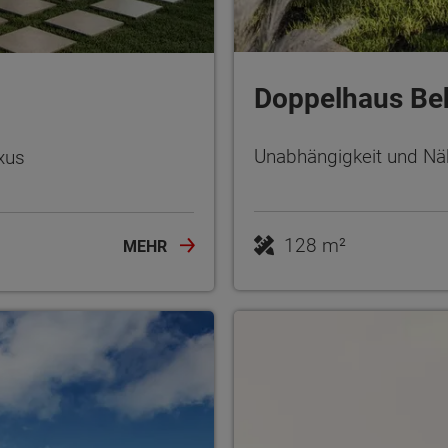
Doppelhaus Be
Unabhängigkeit und Näh
uxus
128 m²
MEHR