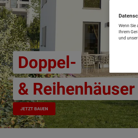
Datensc
Wenn Sie a
Ihrem Ger
und unser
Doppel-
& Reihenhäuser
JETZT BAUEN