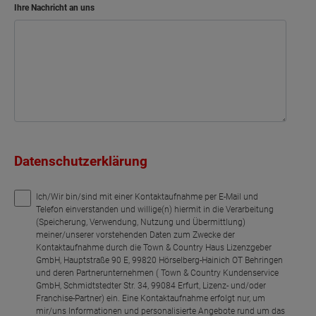
Bad
6.65 m²
Ihre Nachricht an uns
Netto-Raumfläche
94.06
m²
Wohnen
Flur
Küche
Datenschutzerklärung
Bad
Schlafen
Ich/Wir bin/sind mit einer Kontaktaufnahme per E-Mail und
Telefon einverstanden und willige(n) hiermit in die Verarbeitung
(Speicherung, Verwendung, Nutzung und Übermittlung)
Wohnen
meiner/unserer vorstehenden Daten zum Zwecke der
Kontaktaufnahme durch die Town & Country Haus Lizenzgeber
Flur
GmbH, Hauptstraße 90 E, 99820 Hörselberg-Hainich OT Behringen
und deren Partnerunternehmen ( Town & Country Kundenservice
GmbH, Schmidtstedter Str. 34, 99084 Erfurt, Lizenz- und/oder
Küche
Franchise-Partner) ein. Eine Kontaktaufnahme erfolgt nur, um
mir/uns Informationen und personalisierte Angebote rund um das