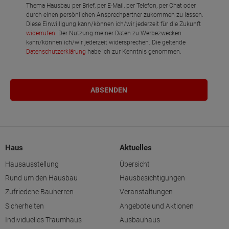
Schlafen
Thema Hausbau per Brief, per E-Mail, per Telefon, per Chat oder
durch einen persönlichen Ansprechpartner zukommen zu lassen.
Diese Einwilligung kann/können ich/wir jederzeit für die Zukunft
Bad
widerrufen
. Der Nutzung meiner Daten zu Werbezwecken
kann/können ich/wir jederzeit widersprechen. Die geltende
Netto-Raumfläche
94.04
Datenschutzerklärung
habe ich zur Kenntnis genommen.
Haus
Aktuelles
Hausausstellung
Übersicht
Rund um den Hausbau
Hausbesichtigungen
Zufriedene Bauherren
Veranstaltungen
Sicherheiten
Angebote und Aktionen
Individuelles Traumhaus
Ausbauhaus