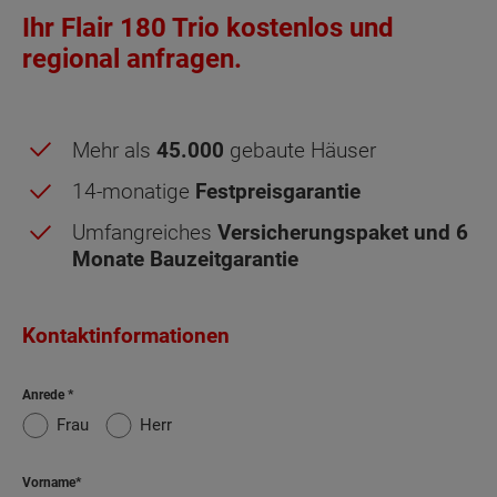
Ihr Flair 180 Trio kostenlos und
regional anfragen.
Mehr als
45.000
gebaute Häuser
14-monatige
Festpreisgarantie
Umfangreiches
Versicherungspaket und 6
Monate Bauzeitgarantie
Obergeschoss (2 Wohnungen) -
Kontaktinformationen
Grundrissvarianten:
Standard
Balkon
Anrede
Frau
Herr
Netto-Raumfläche nach DIN 277 Obergeschoss
Vorname
(2 Wohnungen)