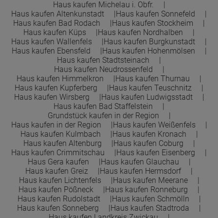
Haus kaufen Michelau i. Obfr.
Haus kaufen Altenkunstadt
Haus kaufen Sonnefeld
Haus kaufen Bad Rodach
Haus kaufen Stockheim
Haus kaufen Küps
Haus kaufen Nordhalben
Haus kaufen Wallenfels
Haus kaufen Burgkunstadt
Haus kaufen Ebensfeld
Haus kaufen Hohenmölsen
Haus kaufen Stadtsteinach
Haus kaufen Neudrossenfeld
Haus kaufen Himmelkron
Haus kaufen Thurnau
Haus kaufen Kupferberg
Haus kaufen Teuschnitz
Haus kaufen Wirsberg
Haus kaufen Ludwigsstadt
Haus kaufen Bad Staffelstein
Grundstück kaufen in der Region
Haus kaufen in der Region
Haus kaufen Weißenfels
Haus kaufen Kulmbach
Haus kaufen Kronach
Haus kaufen Altenburg
Haus kaufen Coburg
Haus kaufen Crimmitschau
Haus kaufen Eisenberg
Haus Gera kaufen
Haus kaufen Glauchau
Haus kaufen Greiz
Haus kaufen Hermsdorf
Haus kaufen Lichtenfels
Haus kaufen Meerane
Haus kaufen Pößneck
Haus kaufen Ronneburg
Haus kaufen Rudolstadt
Haus kaufen Schmölln
Haus kaufen Sonneberg
Haus kaufen Stadtroda
Haus kaufen Landkreis Zwickau