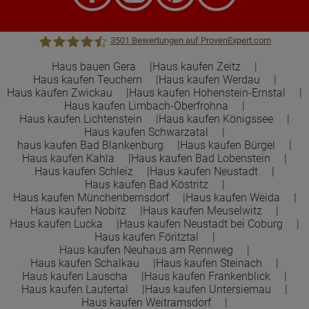
3501
Bewertungen auf ProvenExpert.com
Haus bauen Gera
Haus kaufen Zeitz
Haus kaufen Teuchern
Haus kaufen Werdau
Town &Country Haus Lizenzgeber GmbH
Haus kaufen Zwickau
Haus kaufen Hohenstein-Ernstal
Haus kaufen Limbach-Oberfrohna
Haus kaufen Lichtenstein
Haus kaufen Königssee
Haus kaufen Schwarzatal
haus kaufen Bad Blankenburg
Haus kaufen Bürgel
Haus kaufen Kahla
Haus kaufen Bad Lobenstein
Haus kaufen Schleiz
Haus kaufen Neustadt
Haus kaufen Bad Köstritz
Haus kaufen Münchenbernsdorf
Haus kaufen Weida
Haus kaufen Nobitz
Haus kaufen Meuselwitz
Haus kaufen Lucka
Haus kaufen Neustadt bei Coburg
Haus kaufen Föritztal
Haus kaufen Neuhaus am Rennweg
Haus kaufen Schalkau
Haus kaufen Steinach
Haus kaufen Lauscha
Haus kaufen Frankenblick
Haus kaufen Lautertal
Haus kaufen Untersiemau
Haus kaufen Weitramsdorf