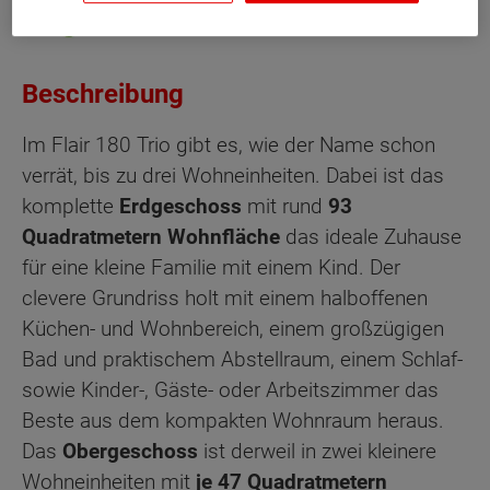
Beschreibung
Im Flair 180 Trio gibt es, wie der Name schon
verrät, bis zu drei Wohneinheiten. Dabei ist das
komplette
Erdgeschoss
mit rund
93
Quadratmetern Wohnfläche
das ideale Zuhause
für eine kleine Familie mit einem Kind. Der
clevere Grundriss holt mit einem halboffenen
Küchen- und Wohnbereich, einem großzügigen
Bad und praktischem Abstellraum, einem Schlaf-
sowie Kinder-, Gäste- oder Arbeitszimmer das
Beste aus dem kompakten Wohnraum heraus.
Das
Obergeschoss
ist derweil in zwei kleinere
Wohneinheiten mit
je 47 Quadratmetern