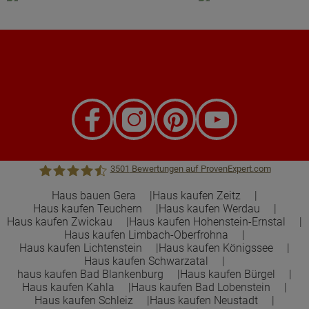
3501
Bewertungen auf ProvenExpert.com
Haus bauen Gera
Haus kaufen Zeitz
Haus kaufen Teuchern
Haus kaufen Werdau
Town &Country Haus Lizenzgeber GmbH
Haus kaufen Zwickau
Haus kaufen Hohenstein-Ernstal
Haus kaufen Limbach-Oberfrohna
Haus kaufen Lichtenstein
Haus kaufen Königssee
Haus kaufen Schwarzatal
haus kaufen Bad Blankenburg
Haus kaufen Bürgel
Haus kaufen Kahla
Haus kaufen Bad Lobenstein
Haus kaufen Schleiz
Haus kaufen Neustadt