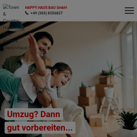
HAPPY HAUS BAU GmbH
+49 (365) 8326827
Wonach möchten Sie suchen?
Umzug? Dann
gut vorbereiten...