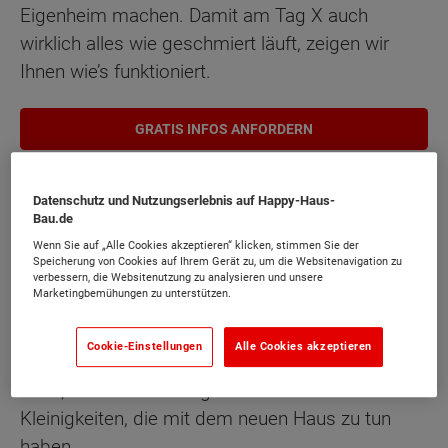
Eigenheim machen. Damit am Tag X auch
wirklich alles wie geschmiert läuft, zeigen wir
Ihnen wie’s funktioniert.
GRATIS INFOS ANFORDERN
Ihr Zeitplan für den Umzug ins
Datenschutz und Nutzungserlebnis auf Happy-Haus-
Bau.de
Eigenheim
Wenn Sie auf „Alle Cookies akzeptieren“ klicken, stimmen Sie der
Speicherung von Cookies auf Ihrem Gerät zu, um die Websitenavigation zu
Bei aller Aufregung, die bei einem Umzug ins
verbessern, die Websitenutzung zu analysieren und unsere
Marketingbemühungen zu unterstützen.
eigene Haus ganz normal ist, sollte man
dennoch schon einige Zeit vorher an gewisse
Cookie-Einstellungen
Alle Cookies akzeptieren
Dinge denken. Denn je näher der Umzugstermin
rückt, umso beschäftigter ist man mit all den
Kleinigkeiten, die mit dem neuen Haus zu tun
haben.