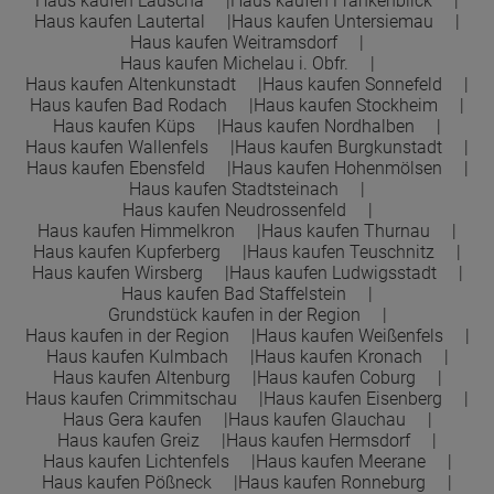
Haus kaufen Lauscha
Haus kaufen Frankenblick
Haus kaufen Lautertal
Haus kaufen Untersiemau
Haus kaufen Weitramsdorf
Haus kaufen Michelau i. Obfr.
Haus kaufen Altenkunstadt
Haus kaufen Sonnefeld
Haus kaufen Bad Rodach
Haus kaufen Stockheim
Haus kaufen Küps
Haus kaufen Nordhalben
Haus kaufen Wallenfels
Haus kaufen Burgkunstadt
Haus kaufen Ebensfeld
Haus kaufen Hohenmölsen
Haus kaufen Stadtsteinach
Haus kaufen Neudrossenfeld
Haus kaufen Himmelkron
Haus kaufen Thurnau
Haus kaufen Kupferberg
Haus kaufen Teuschnitz
Haus kaufen Wirsberg
Haus kaufen Ludwigsstadt
Haus kaufen Bad Staffelstein
Grundstück kaufen in der Region
Haus kaufen in der Region
Haus kaufen Weißenfels
Haus kaufen Kulmbach
Haus kaufen Kronach
Haus kaufen Altenburg
Haus kaufen Coburg
Haus kaufen Crimmitschau
Haus kaufen Eisenberg
Haus Gera kaufen
Haus kaufen Glauchau
Haus kaufen Greiz
Haus kaufen Hermsdorf
Haus kaufen Lichtenfels
Haus kaufen Meerane
Haus kaufen Pößneck
Haus kaufen Ronneburg