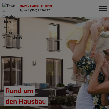
HAPPY HAUS BAU GmbH
+49 (365) 8326827
Wonach möchten Sie suchen?
Rund um
den Hausbau