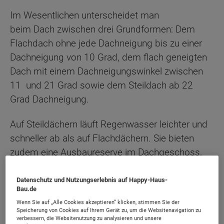
Im Wesentlichen unterscheidet man
beim Dach zwischen drei Grundformen: Dem
Flachdach ohne jede Dachneigung bis zu einer
Dachneigung von 10 Grad, dem flach geneigten
Dach mit einem Dachneigungswinkel zwischen
11 und 21 Grad sowie dem Steildach ab 22
Grad Dachneigung.
Auf Steildächern läuft Regenwasser leichter und
schneller ab als auf Flachdächern. Sie bieten
zudem eine Ausbaureserve im Dachgeschoss,
weshalb sie gerne beim Bau
von
Einfamilienhäusern
genutzt werden.
Datenschutz und Nutzungserlebnis auf Happy-Haus-
Bau.de
Wenn Sie auf „Alle Cookies akzeptieren“ klicken, stimmen Sie der
Zu den Steildächern gehören das Satteldach mit
Speicherung von Cookies auf Ihrem Gerät zu, um die Websitenavigation zu
zwei gleich großen Dachflächen, das Walmdach
verbessern, die Websitenutzung zu analysieren und unsere