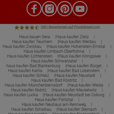
3501
Bewertungen auf ProvenExpert.com
Haus bauen Gera
Haus kaufen Zeitz
Haus kaufen Teuchern
Haus kaufen Werdau
Town &Country Haus Lizenzgeber GmbH
Haus kaufen Zwickau
Haus kaufen Hohenstein-Ernstal
Haus kaufen Limbach-Oberfrohna
Haus kaufen Lichtenstein
Haus kaufen Königssee
Haus kaufen Schwarzatal
haus kaufen Bad Blankenburg
Haus kaufen Bürgel
Haus kaufen Kahla
Haus kaufen Bad Lobenstein
Haus kaufen Schleiz
Haus kaufen Neustadt
Haus kaufen Bad Köstritz
Haus kaufen Münchenbernsdorf
Haus kaufen Weida
Haus kaufen Nobitz
Haus kaufen Meuselwitz
Haus kaufen Lucka
Haus kaufen Neustadt bei Coburg
Haus kaufen Föritztal
Haus kaufen Neuhaus am Rennweg
Haus kaufen Schalkau
Haus kaufen Steinach