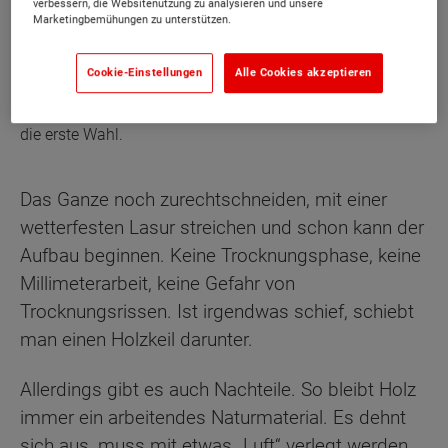
verbessern, die Websitenutzung zu analysieren und unsere
Marketingbemühungen zu unterstützen.
Cookie-Einstellungen
Alle Cookies akzeptieren
Natürlich, gemütlich und im Nu verlegt. Hölzerne
Terrassenböden sind nicht umsonst für viele Hausbesitzer
die erste Wahl.
Das Ganze noch zurechtschneiden, mit einer
wetterfesten Lasur streichen und schon kann der
Aufbau beginnen. Keine Trocknungsphase, keine
Millimeterarbeit, keine Gefahr von
Trocknungsrissen. Ist irgendwas schief, schiebt
man einen Holzkeil darunter.
Allerdings gibt es auch Nachteile. So bleibt Holz
immer ein arbeitendes Naturmaterial. Es dehnt
sich aus, muss mit etwas „Luft“ verlegt werden.