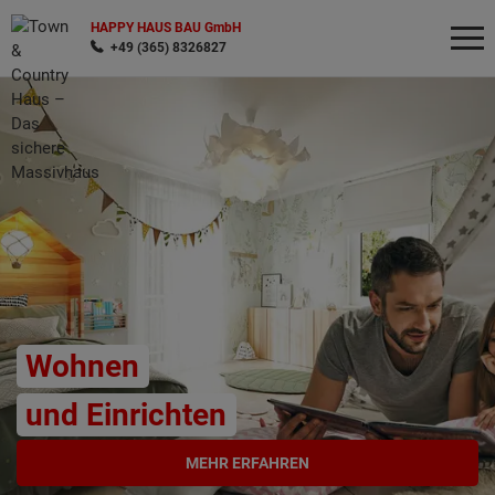
HAPPY HAUS BAU GmbH
+49 (365) 8326827
Wonach möchten Sie suchen?
Wohnen
und Einrichten
MEHR ERFAHREN