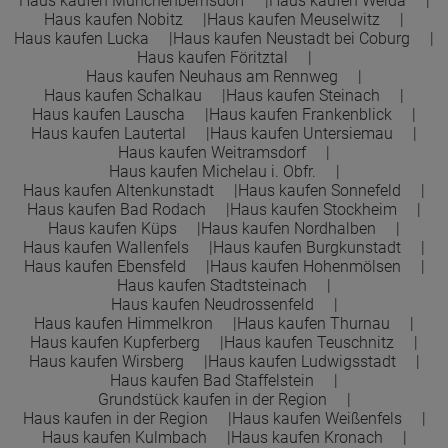
Haus kaufen Münchenbernsdorf
Haus kaufen Weida
Haus kaufen Nobitz
Haus kaufen Meuselwitz
Haus kaufen Lucka
Haus kaufen Neustadt bei Coburg
Haus kaufen Föritztal
Haus kaufen Neuhaus am Rennweg
Haus kaufen Schalkau
Haus kaufen Steinach
Haus kaufen Lauscha
Haus kaufen Frankenblick
Haus kaufen Lautertal
Haus kaufen Untersiemau
Haus kaufen Weitramsdorf
Haus kaufen Michelau i. Obfr.
Haus kaufen Altenkunstadt
Haus kaufen Sonnefeld
Haus kaufen Bad Rodach
Haus kaufen Stockheim
Haus kaufen Küps
Haus kaufen Nordhalben
Haus kaufen Wallenfels
Haus kaufen Burgkunstadt
Haus kaufen Ebensfeld
Haus kaufen Hohenmölsen
Haus kaufen Stadtsteinach
Haus kaufen Neudrossenfeld
Haus kaufen Himmelkron
Haus kaufen Thurnau
Haus kaufen Kupferberg
Haus kaufen Teuschnitz
Haus kaufen Wirsberg
Haus kaufen Ludwigsstadt
Haus kaufen Bad Staffelstein
Grundstück kaufen in der Region
Haus kaufen in der Region
Haus kaufen Weißenfels
Haus kaufen Kulmbach
Haus kaufen Kronach