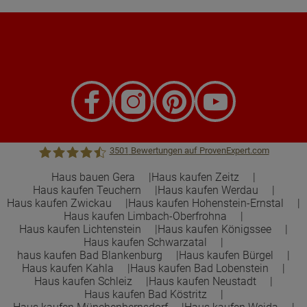
3501
Bewertungen auf ProvenExpert.com
Haus bauen Gera
Haus kaufen Zeitz
Haus kaufen Teuchern
Haus kaufen Werdau
Town &Country Haus Lizenzgeber GmbH
Haus kaufen Zwickau
Haus kaufen Hohenstein-Ernstal
Haus kaufen Limbach-Oberfrohna
Haus kaufen Lichtenstein
Haus kaufen Königssee
Haus kaufen Schwarzatal
haus kaufen Bad Blankenburg
Haus kaufen Bürgel
Haus kaufen Kahla
Haus kaufen Bad Lobenstein
Haus kaufen Schleiz
Haus kaufen Neustadt
Haus kaufen Bad Köstritz