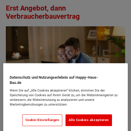
Erst Angebot, dann
Verbraucherbauvertrag
Datenschutz und Nutzungserlebnis auf Happy-Haus-
Bau.de
Wenn Sie auf „Alle Cookies akzeptieren“ klicken, stimmen Sie der
Speicherung von Cookies auf Ihrem Gerät zu, um die Websitenavigation zu
verbessern, die Websitenutzung zu analysieren und unsere
Marketingbemühungen zu unterstützen.
Der Verbraucherbauvertrag basiert auf dem gemeinsam
entwickelten Angebot für Ihr Traumhaus.
Cookie-Einstellungen
Alle Cookies akzeptieren