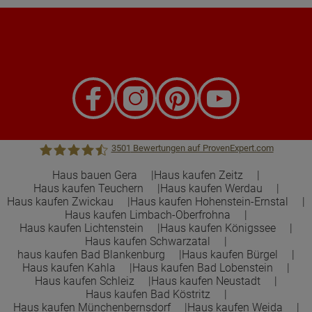
3501
Bewertungen auf ProvenExpert.com
Haus bauen Gera
Haus kaufen Zeitz
Haus kaufen Teuchern
Haus kaufen Werdau
Town &Country Haus Lizenzgeber GmbH
Haus kaufen Zwickau
Haus kaufen Hohenstein-Ernstal
Haus kaufen Limbach-Oberfrohna
Haus kaufen Lichtenstein
Haus kaufen Königssee
Haus kaufen Schwarzatal
haus kaufen Bad Blankenburg
Haus kaufen Bürgel
Haus kaufen Kahla
Haus kaufen Bad Lobenstein
Haus kaufen Schleiz
Haus kaufen Neustadt
Haus kaufen Bad Köstritz
Haus kaufen Münchenbernsdorf
Haus kaufen Weida