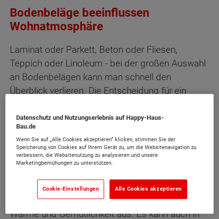
Bodenbeläge beeinflussen
Wohnatmosphäre
Laminat oder Parkett, Beton oder Fliesen,
Teppich oder Linoleum - bei der großen Auswahl
an Bodenbelägen kann man schnell den
Überblick verlieren. Die Entscheidung für ein
bestimmtes Material sollte man nicht leichtfertig
treffen, denn zum einen sollte der Boden
Datenschutz und Nutzungserlebnis auf Happy-Haus-
Bau.de
langfristig halten und kann, wenn er qualitativ
Wenn Sie auf „Alle Cookies akzeptieren“ klicken, stimmen Sie der
hochwertig ist, teuer werden. Zum anderen
Speicherung von Cookies auf Ihrem Gerät zu, um die Websitenavigation zu
verbessern, die Websitenutzung zu analysieren und unsere
beeinflusst die Art des Bodens die Wirkung eines
Marketingbemühungen zu unterstützen.
Raumes erheblich. Während beispielsweise
Steinböden oder Beton einen modernen und
Cookie-Einstellungen
Alle Cookies akzeptieren
kühlen Eindruck hinterlassen, strahlen Holzböden
Wärme und Gemütlichkeit aus. Es kann auch in