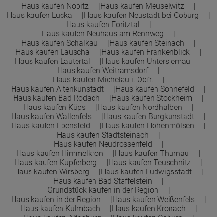
Haus kaufen Nobitz
Haus kaufen Meuselwitz
Haus kaufen Lucka
Haus kaufen Neustadt bei Coburg
Haus kaufen Föritztal
Haus kaufen Neuhaus am Rennweg
Haus kaufen Schalkau
Haus kaufen Steinach
Haus kaufen Lauscha
Haus kaufen Frankenblick
Haus kaufen Lautertal
Haus kaufen Untersiemau
Haus kaufen Weitramsdorf
Haus kaufen Michelau i. Obfr.
Haus kaufen Altenkunstadt
Haus kaufen Sonnefeld
Haus kaufen Bad Rodach
Haus kaufen Stockheim
Haus kaufen Küps
Haus kaufen Nordhalben
Haus kaufen Wallenfels
Haus kaufen Burgkunstadt
Haus kaufen Ebensfeld
Haus kaufen Hohenmölsen
Haus kaufen Stadtsteinach
Haus kaufen Neudrossenfeld
Haus kaufen Himmelkron
Haus kaufen Thurnau
Haus kaufen Kupferberg
Haus kaufen Teuschnitz
Haus kaufen Wirsberg
Haus kaufen Ludwigsstadt
Haus kaufen Bad Staffelstein
Grundstück kaufen in der Region
Haus kaufen in der Region
Haus kaufen Weißenfels
Haus kaufen Kulmbach
Haus kaufen Kronach