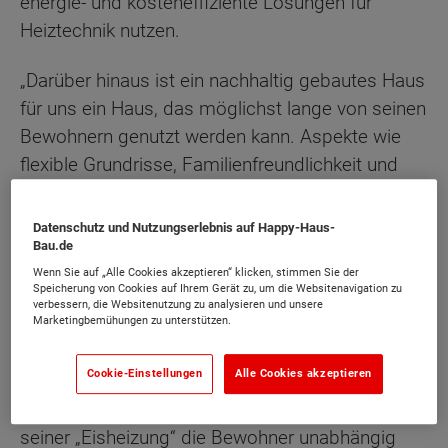
energie- und kosteneffiziente Lösungen für
Heiztechnik nutzen.
„Darüber hinaus ist ein nachhaltig gebautes Haus
für uns ein Haus, das möglichst lange von seinen
Bewohnern genutzt werden kann. Aspekte wie
flexible Grundrisse, Familienfreundlichkeit und
Barrierefreiheit spielen ebenso eine wichtige
Rolle“, sagt Jürgen Dawo, Gründer von Town &
Datenschutz und Nutzungserlebnis auf Happy-Haus-
Country Haus.
Bau.de
Wenn Sie auf „Alle Cookies akzeptieren“ klicken, stimmen Sie der
Speicherung von Cookies auf Ihrem Gerät zu, um die Websitenavigation zu
Heizen mit Eis im Plus-Energiehaus
verbessern, die Websitenutzung zu analysieren und unsere
Marketingbemühungen zu unterstützen.
Im Rahmen eines Forschungs- und
Cookie-Einstellungen
Alle Cookies akzeptieren
Entwicklungsprojektes entstand im
Wartburgkreis ein Plus-Energiehaus, das dank
seiner „Eisheizung“ die Bewohner unabhängig