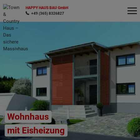
HAPPY HAUS BAU GmbH
+49 (365) 8326827
Wonach möchten Sie suchen?
Wohnhaus
mit Eisheizung