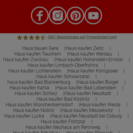
3501
Bewertungen auf ProvenExpert.com
Haus bauen Gera
Haus kaufen Zeitz
Haus kaufen Teuchern
Haus kaufen Werdau
Town &Country Haus Lizenzgeber GmbH
Haus kaufen Zwickau
Haus kaufen Hohenstein-Ernstal
Haus kaufen Limbach-Oberfrohna
Haus kaufen Lichtenstein
Haus kaufen Königssee
Haus kaufen Schwarzatal
haus kaufen Bad Blankenburg
Haus kaufen Bürgel
Haus kaufen Kahla
Haus kaufen Bad Lobenstein
Haus kaufen Schleiz
Haus kaufen Neustadt
Haus kaufen Bad Köstritz
Haus kaufen Münchenbernsdorf
Haus kaufen Weida
Haus kaufen Nobitz
Haus kaufen Meuselwitz
Haus kaufen Lucka
Haus kaufen Neustadt bei Coburg
Haus kaufen Föritztal
Haus kaufen Neuhaus am Rennweg
Haus kaufen Schalkau
Haus kaufen Steinach