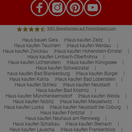
3501
Bewertungen auf ProvenExpert.com
Haus bauen Gera
Haus kaufen Zeitz
Haus kaufen Teuchern
Haus kaufen Werdau
Town &Country Haus Lizenzgeber GmbH
Haus kaufen Zwickau
Haus kaufen Hohenstein-Ernstal
Haus kaufen Limbach-Oberfrohna
Haus kaufen Lichtenstein
Haus kaufen Königssee
Haus kaufen Schwarzatal
haus kaufen Bad Blankenburg
Haus kaufen Bürgel
Haus kaufen Kahla
Haus kaufen Bad Lobenstein
Haus kaufen Schleiz
Haus kaufen Neustadt
Haus kaufen Bad Köstritz
Haus kaufen Münchenbernsdorf
Haus kaufen Weida
Haus kaufen Nobitz
Haus kaufen Meuselwitz
Haus kaufen Lucka
Haus kaufen Neustadt bei Coburg
Haus kaufen Föritztal
Haus kaufen Neuhaus am Rennweg
Haus kaufen Schalkau
Haus kaufen Steinach
Haus kaufen Lauscha
Haus kaufen Frankenblick