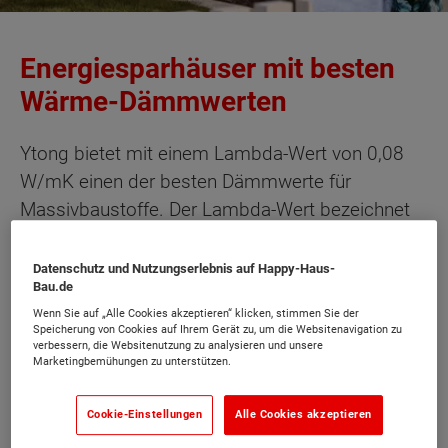
Energiesparhäuser mit besten
Wärme-Dämmwerten
Ytong bietet mit einem Lambda-Wert von 0,08
W/mK einen der besten Dämmwerte für
Massivbaustoffe. Der Lambda-Wert bezeichnet
die Wärmeleitfähigkeit eines Stoffes. Je kleiner
der Wert ist, desto besser die
Datenschutz und Nutzungserlebnis auf Happy-Haus-
Bau.de
Dämmeigenschaften des Materials. Schon bei
Wenn Sie auf „Alle Cookies akzeptieren“ klicken, stimmen Sie der
einer Wanddicke von 36,5 cm können damit
Speicherung von Cookies auf Ihrem Gerät zu, um die Websitenavigation zu
Energiesparhäuser einschalig gebaut werden,
verbessern, die Websitenutzung zu analysieren und unsere
Marketingbemühungen zu unterstützen.
ohne dass eine zusätzliche kostenaufwändige
Wärmedämmung für Außenwände notwendig ist.
Cookie-Einstellungen
Alle Cookies akzeptieren