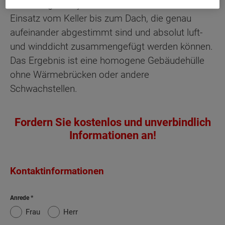
Das Ytong Bausystem bietet Produkte für den
Einsatz vom Keller bis zum Dach, die genau
aufeinander abgestimmt sind und absolut luft-
und winddicht zusammengefügt werden können.
Das Ergebnis ist eine homogene Gebäudehülle
ohne Wärmebrücken oder andere
Schwachstellen.
Fordern Sie kostenlos und unverbindlich
Informationen an!
Kontaktinformationen
Anrede
Frau
Herr