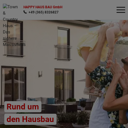
HAPPY HAUS BAU GmbH
+49 (365) 8326827
Wonach möchten Sie suchen?
Rund um
den Hausbau