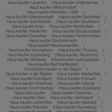
Haus kaufen Lautertal
Haus kaufen Untersiemau
Haus kaufen Weitramsdorf
Haus kaufen Michelau i. Obfr.
Haus kaufen Altenkunstadt
Haus kaufen Sonnefeld
Haus kaufen Bad Rodach
Haus kaufen Stockheim
Haus kaufen Küps
Haus kaufen Nordhalben
Haus kaufen Wallenfels
Haus kaufen Burgkunstadt
Haus kaufen Ebensfeld
Haus kaufen Hohenmölsen
Haus kaufen Stadtsteinach
Haus kaufen Neudrossenfeld
Haus kaufen Himmelkron
Haus kaufen Thurnau
Haus kaufen Kupferberg
Haus kaufen Teuschnitz
Haus kaufen Wirsberg
Haus kaufen Ludwigsstadt
Haus kaufen Bad Staffelstein
Grundstück kaufen in der Region
Haus kaufen in der Region
Haus kaufen Weißenfels
Haus kaufen Kulmbach
Haus kaufen Kronach
Haus kaufen Altenburg
Haus kaufen Coburg
Haus kaufen Crimmitschau
Haus kaufen Eisenberg
Haus Gera kaufen
Haus kaufen Glauchau
Haus kaufen Greiz
Haus kaufen Hermsdorf
Haus kaufen Lichtenfels
Haus kaufen Meerane
Haus kaufen Pößneck
Haus kaufen Ronneburg
Haus kaufen Rudolstadt
Haus kaufen Schmölln