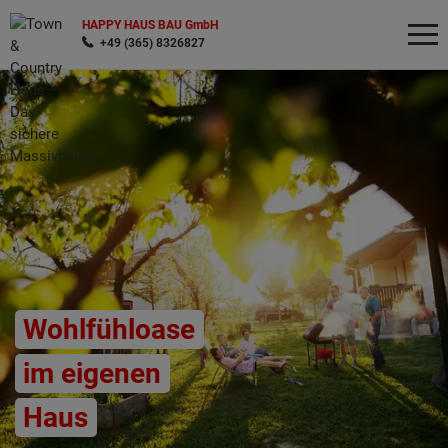
HAPPY HAUS BAU GmbH
+49 (365) 8326827
Wonach möchten Sie suchen?
Wohlfühloase
im eigenen
Haus