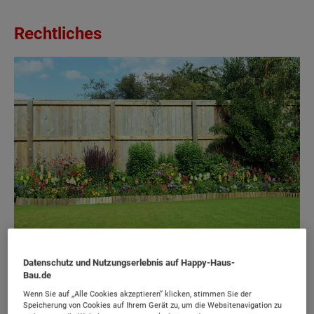
Rechtliches
Datenschutz und Nutzungserlebnis auf Happy-Haus-
Bei Orts-unüblichen Einfriedungsdesigns sowie solchen
Bau.de
über 1,80m Höhe muss in jedem Bundesland eine
Wenn Sie auf „Alle Cookies akzeptieren“ klicken, stimmen Sie der
Baungenehmigung eingeholt werden.
Speicherung von Cookies auf Ihrem Gerät zu, um die Websitenavigation zu