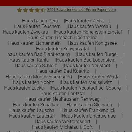
3501
Bewertungen auf ProvenExpert.com
Haus bauen Gera
Haus kaufen Zeitz
Haus kaufen Teuchern
Haus kaufen Werdau
Town &Country Haus Lizenzgeber GmbH
Haus kaufen Zwickau
Haus kaufen Hohenstein-Ernstal
Haus kaufen Limbach-Oberfrohna
Haus kaufen Lichtenstein
Haus kaufen Königssee
Haus kaufen Schwarzatal
haus kaufen Bad Blankenburg
Haus kaufen Bürgel
Haus kaufen Kahla
Haus kaufen Bad Lobenstein
Haus kaufen Schleiz
Haus kaufen Neustadt
Haus kaufen Bad Köstritz
Haus kaufen Münchenbernsdorf
Haus kaufen Weida
Haus kaufen Nobitz
Haus kaufen Meuselwitz
Haus kaufen Lucka
Haus kaufen Neustadt bei Coburg
Haus kaufen Föritztal
Haus kaufen Neuhaus am Rennweg
Haus kaufen Schalkau
Haus kaufen Steinach
Haus kaufen Lauscha
Haus kaufen Frankenblick
Haus kaufen Lautertal
Haus kaufen Untersiemau
Haus kaufen Weitramsdorf
Haus kaufen Michelau i. Obfr.