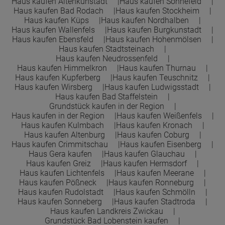
Haus kaufen Altenkunstadt
Haus kaufen Sonnefeld
Haus kaufen Bad Rodach
Haus kaufen Stockheim
Haus kaufen Küps
Haus kaufen Nordhalben
Haus kaufen Wallenfels
Haus kaufen Burgkunstadt
Haus kaufen Ebensfeld
Haus kaufen Hohenmölsen
Haus kaufen Stadtsteinach
Haus kaufen Neudrossenfeld
Haus kaufen Himmelkron
Haus kaufen Thurnau
Haus kaufen Kupferberg
Haus kaufen Teuschnitz
Haus kaufen Wirsberg
Haus kaufen Ludwigsstadt
Haus kaufen Bad Staffelstein
Grundstück kaufen in der Region
Haus kaufen in der Region
Haus kaufen Weißenfels
Haus kaufen Kulmbach
Haus kaufen Kronach
Haus kaufen Altenburg
Haus kaufen Coburg
Haus kaufen Crimmitschau
Haus kaufen Eisenberg
Haus Gera kaufen
Haus kaufen Glauchau
Haus kaufen Greiz
Haus kaufen Hermsdorf
Haus kaufen Lichtenfels
Haus kaufen Meerane
Haus kaufen Pößneck
Haus kaufen Ronneburg
Haus kaufen Rudolstadt
Haus kaufen Schmölln
Haus kaufen Sonneberg
Haus kaufen Stadtroda
Haus kaufen Landkreis Zwickau
Grundstück Bad Lobenstein kaufen