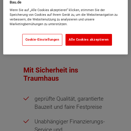
Bau.de
Wenn Sie auf „Alle Cookies akzeptieren“ klicken, stimmen Sie der
Speicherung von Cookies auf Ihrem Gerät zu, um die Websitenavigation zu
verbessern, die Websitenutzung zu analysieren und unsere
Marketingbemühungen zu unterstützen.
Town & Country Haus steht für Qualität und Sicherheit
Cookie-Einstellungen
Alle Cookies akzeptieren
beim Hausbau.
Mit Sicherheit ins
Traumhaus
geprüfte Qualität, garantierte
Bauzeit und faire Festpreise
Unabhängiger Finanzierungs-
Service und