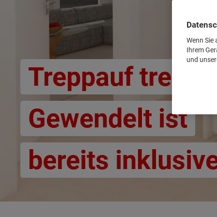
Datensc
Wenn Sie a
Ihrem Ger
und unser
Treppauf trepp
Gewendelt ist
bereits inklusive