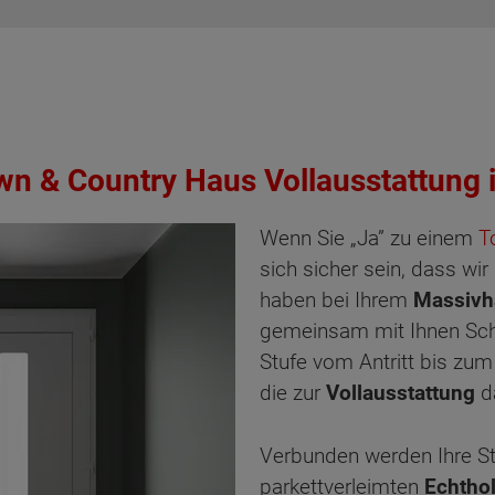
own & Country Haus Vollausstattung 
Wenn Sie „Ja” zu einem
T
sich sicher sein, dass wi
haben bei Ihrem
Massivh
gemeinsam mit Ihnen Schrit
Stufe vom Antritt bis zum 
die zur
Vollausstattung
d
Verbunden werden Ihre S
parkettverleimten
Echtho