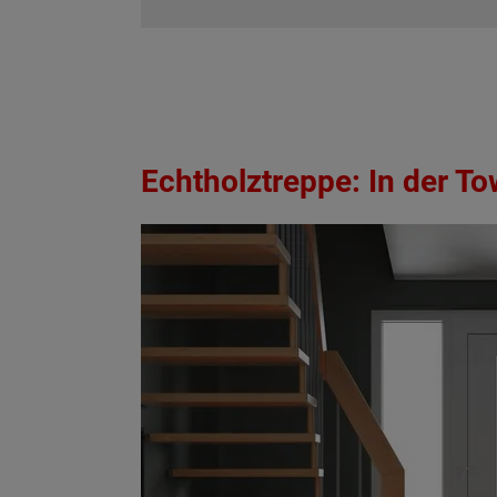
Echtholztreppe: In der T