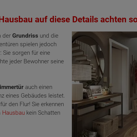
Hausbau auf diese Details achten so
m der
Grundriss
und die
entüren spielen jedoch
: Sie sorgen für eine
chte jeder Bewohner seine
immertür
auch einen
nz eines Gebäudes leistet.
für den Flur! Sie erkennen
m
Hausbau
kein Schatten