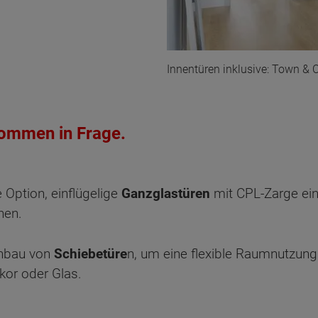
Innentüren inklusive: Town & 
ommen in Frage.
Option, einflügelige
Ganzglastüren
mit CPL-Zarge ein
hen.
inbau von
Schiebetüre
n, um eine flexible Raumnutzung
or oder Glas.