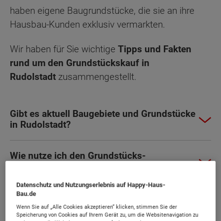
haben eigene Baugrundstücke, die sie an ihre
Hausbau-Kunden exklusiv vermarkten.
Wir haben für Sie wichtige
Tipps und Fakten
rund um den Grundstückskauf in
Rudolstadt
zusammengestellt.
Gibt es aktuell Baugebiete und Grundstücke
in Rudolstadt?
Wie nutze ich den Grundstücks-
Suchservice?
Datenschutz und Nutzungserlebnis auf Happy-Haus-
Bau.de
Warum ist es so wichtig Präferenzen
festzulegen?
Wenn Sie auf „Alle Cookies akzeptieren“ klicken, stimmen Sie der
Speicherung von Cookies auf Ihrem Gerät zu, um die Websitenavigation zu