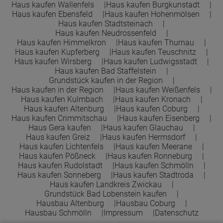
Haus kaufen Wallenfels
Haus kaufen Burgkunstadt
Haus kaufen Ebensfeld
Haus kaufen Hohenmölsen
Haus kaufen Stadtsteinach
Haus kaufen Neudrossenfeld
Haus kaufen Himmelkron
Haus kaufen Thurnau
Haus kaufen Kupferberg
Haus kaufen Teuschnitz
Haus kaufen Wirsberg
Haus kaufen Ludwigsstadt
Haus kaufen Bad Staffelstein
Grundstück kaufen in der Region
Haus kaufen in der Region
Haus kaufen Weißenfels
Haus kaufen Kulmbach
Haus kaufen Kronach
Haus kaufen Altenburg
Haus kaufen Coburg
Haus kaufen Crimmitschau
Haus kaufen Eisenberg
Haus Gera kaufen
Haus kaufen Glauchau
Haus kaufen Greiz
Haus kaufen Hermsdorf
Haus kaufen Lichtenfels
Haus kaufen Meerane
Haus kaufen Pößneck
Haus kaufen Ronneburg
Haus kaufen Rudolstadt
Haus kaufen Schmölln
Haus kaufen Sonneberg
Haus kaufen Stadtroda
Haus kaufen Landkreis Zwickau
Grundstück Bad Lobenstein kaufen
Hausbau Altenburg
Hausbau Coburg
Hausbau Schmölln
Impressum
Datenschutz