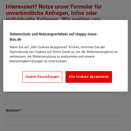
Interessiert? Nutze unser Formular für
unverbindliche Anfragen, Infos oder
individuelle Anliegen. Wir melden uns
schnellstmöglich bei dir.
Datenschutz und Nutzungserlebnis auf Happy-Haus-
Bau.de
Vorname
Wenn Sie auf „Alle Cookies akzeptieren“ klicken, stimmen Sie der
Speicherung von Cookies auf Ihrem Gerät zu, um die Websitenavigation zu
verbessern, die Websitenutzung zu analysieren und unsere
Marketingbemühungen zu unterstützen.
Nachname
Cookie-Einstellungen
Alle Cookies akzeptieren
Postleitzahl
Wohnort