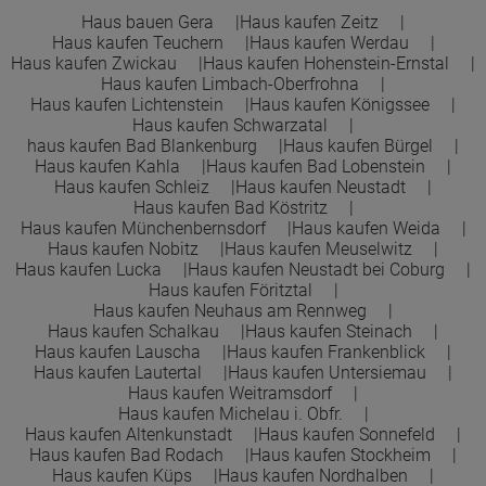
Haus bauen Gera
Haus kaufen Zeitz
Haus kaufen Teuchern
Haus kaufen Werdau
Town &Country Haus Lizenzgeber GmbH
Haus kaufen Zwickau
Haus kaufen Hohenstein-Ernstal
Haus kaufen Limbach-Oberfrohna
Haus kaufen Lichtenstein
Haus kaufen Königssee
Haus kaufen Schwarzatal
haus kaufen Bad Blankenburg
Haus kaufen Bürgel
Haus kaufen Kahla
Haus kaufen Bad Lobenstein
Haus kaufen Schleiz
Haus kaufen Neustadt
Haus kaufen Bad Köstritz
Haus kaufen Münchenbernsdorf
Haus kaufen Weida
Haus kaufen Nobitz
Haus kaufen Meuselwitz
Haus kaufen Lucka
Haus kaufen Neustadt bei Coburg
Haus kaufen Föritztal
Haus kaufen Neuhaus am Rennweg
Haus kaufen Schalkau
Haus kaufen Steinach
Haus kaufen Lauscha
Haus kaufen Frankenblick
Haus kaufen Lautertal
Haus kaufen Untersiemau
Haus kaufen Weitramsdorf
Haus kaufen Michelau i. Obfr.
Haus kaufen Altenkunstadt
Haus kaufen Sonnefeld
Haus kaufen Bad Rodach
Haus kaufen Stockheim
Haus kaufen Küps
Haus kaufen Nordhalben