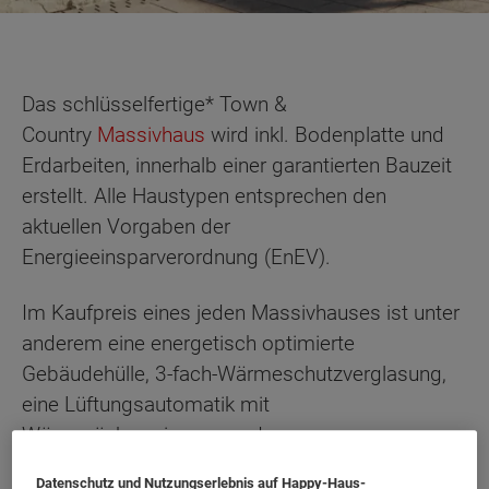
Das schlüsselfertige* Town &
Country
Massivhaus
wird inkl. Bodenplatte und
Erdarbeiten, innerhalb einer garantierten Bauzeit
erstellt. Alle Haustypen entsprechen den
aktuellen Vorgaben der
Energieeinsparverordnung (EnEV).
Im Kaufpreis eines jeden Massivhauses ist unter
anderem eine energetisch optimierte
Gebäudehülle, 3-fach-Wärmeschutzverglasung,
eine Lüftungsautomatik mit
Wärmerückgewinnung und
Warmwasserversorgung mit Solarenergie
Datenschutz und Nutzungserlebnis auf Happy-Haus-