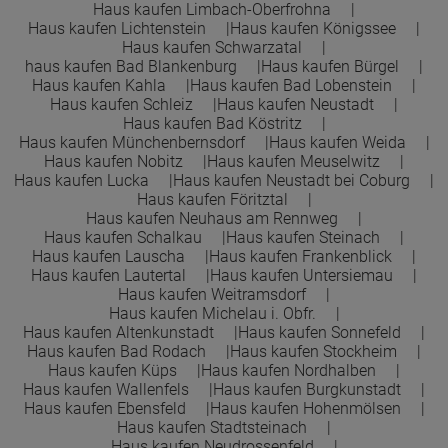
Haus kaufen Limbach-Oberfrohna
Haus kaufen Lichtenstein
Haus kaufen Königssee
Haus kaufen Schwarzatal
haus kaufen Bad Blankenburg
Haus kaufen Bürgel
Haus kaufen Kahla
Haus kaufen Bad Lobenstein
Haus kaufen Schleiz
Haus kaufen Neustadt
Haus kaufen Bad Köstritz
Haus kaufen Münchenbernsdorf
Haus kaufen Weida
Haus kaufen Nobitz
Haus kaufen Meuselwitz
Haus kaufen Lucka
Haus kaufen Neustadt bei Coburg
Haus kaufen Föritztal
Haus kaufen Neuhaus am Rennweg
Haus kaufen Schalkau
Haus kaufen Steinach
Haus kaufen Lauscha
Haus kaufen Frankenblick
Haus kaufen Lautertal
Haus kaufen Untersiemau
Haus kaufen Weitramsdorf
Haus kaufen Michelau i. Obfr.
Haus kaufen Altenkunstadt
Haus kaufen Sonnefeld
Haus kaufen Bad Rodach
Haus kaufen Stockheim
Haus kaufen Küps
Haus kaufen Nordhalben
Haus kaufen Wallenfels
Haus kaufen Burgkunstadt
Haus kaufen Ebensfeld
Haus kaufen Hohenmölsen
Haus kaufen Stadtsteinach
Haus kaufen Neudrossenfeld