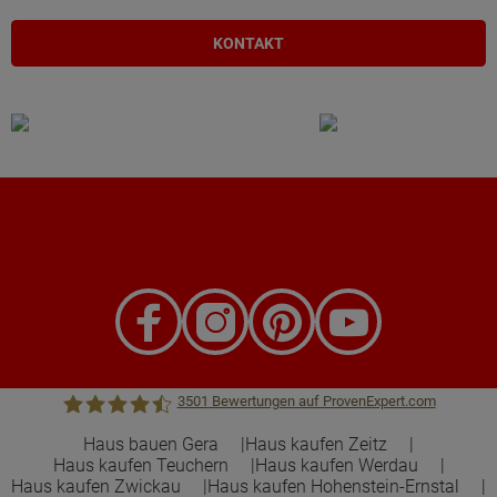
KONTAKT
3501
Bewertungen auf ProvenExpert.com
Haus bauen Gera
Haus kaufen Zeitz
Haus kaufen Teuchern
Haus kaufen Werdau
Town &Country Haus Lizenzgeber GmbH
Haus kaufen Zwickau
Haus kaufen Hohenstein-Ernstal