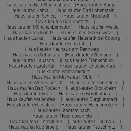
haus kaufen Bad Blankenburg
Haus kaufen Bürgel
Haus kaufen Kahla
Haus kaufen Bad Lobenstein
Haus kaufen Schleiz
Haus kaufen Neustadt
Haus kaufen Bad Köstritz
Haus kaufen Münchenbernsdorf
Haus kaufen Weida
Haus kaufen Nobitz
Haus kaufen Meuselwitz
Haus kaufen Lucka
Haus kaufen Neustadt bei Coburg
Haus kaufen Föritztal
Haus kaufen Neuhaus am Rennweg
Haus kaufen Schalkau
Haus kaufen Steinach
Haus kaufen Lauscha
Haus kaufen Frankenblick
Haus kaufen Lautertal
Haus kaufen Untersiemau
Haus kaufen Weitramsdorf
Haus kaufen Michelau i. Obfr.
Haus kaufen Altenkunstadt
Haus kaufen Sonnefeld
Haus kaufen Bad Rodach
Haus kaufen Stockheim
Haus kaufen Küps
Haus kaufen Nordhalben
Haus kaufen Wallenfels
Haus kaufen Burgkunstadt
Haus kaufen Ebensfeld
Haus kaufen Hohenmölsen
Haus kaufen Stadtsteinach
Haus kaufen Neudrossenfeld
Haus kaufen Himmelkron
Haus kaufen Thurnau
Haus kaufen Kupferberg
Haus kaufen Teuschnitz