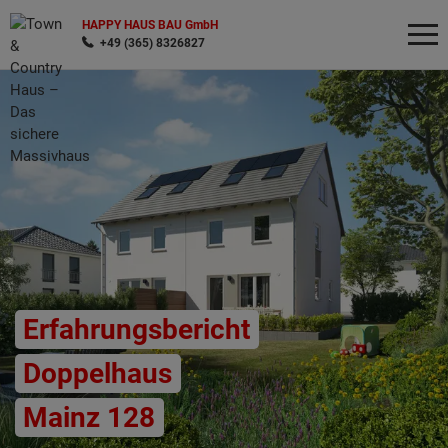
HAPPY HAUS BAU GmbH
+49 (365) 8326827
Wonach möchten Sie suchen?
Erfahrungsbericht
Doppelhaus
Mainz 128