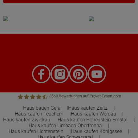
3560
Bewertungen auf ProvenExpert.com
Haus bauen Gera
Haus kaufen Zeitz
Haus kaufen Teuchern
Haus kaufen Werdau
Town &Country Haus Lizenzgeber GmbH
Haus kaufen Zwickau
Haus kaufen Hohenstein-Ernstal
Haus kaufen Limbach-Oberfrohna
Haus kaufen Lichtenstein
Haus kaufen Königssee
Haus kaufen Schwarzatal