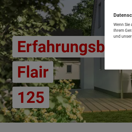
Datensc
Wenn Sie a
Ihrem Ger
und unser
Erfahrungsberic
Flair
125