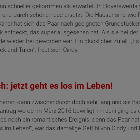
n schneller gekommen als erwartet. In Hoyerswerda wu
en und durch schöne neue ersetzt. Die Häuser sind wi
aher hat sich das Paar nach geeigneten Grundstücken
 entdeckt, das super ausgesehen hat. Als sie bei der
 wieder frei geworden war. Ein glücklicher Zufall. „Es 
k und Tüten“, freut sich Cindy.
: jetzt geht es los im Leben!
uherren dann zwischendurch doch sehr lang und sie ha
antrag wurde im März 2016 bewilligt, im Juni ging es d
es noch ein romantisches Ereignis, denn das Paar hat s
ten Sie suchen?
los im Leben!“, war das damalige Gefühl von Cindy und 