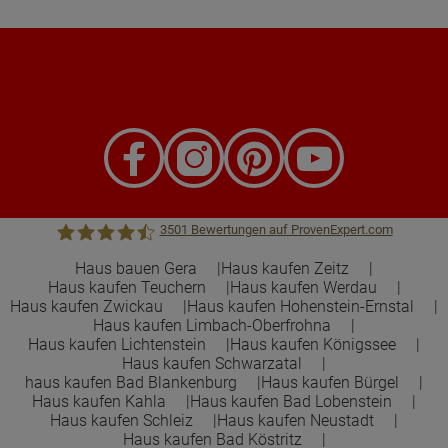
3501
Bewertungen auf ProvenExpert.com
Haus bauen Gera
Haus kaufen Zeitz
Haus kaufen Teuchern
Haus kaufen Werdau
Town &Country Haus Lizenzgeber GmbH
Haus kaufen Zwickau
Haus kaufen Hohenstein-Ernstal
Haus kaufen Limbach-Oberfrohna
Haus kaufen Lichtenstein
Haus kaufen Königssee
Haus kaufen Schwarzatal
haus kaufen Bad Blankenburg
Haus kaufen Bürgel
Haus kaufen Kahla
Haus kaufen Bad Lobenstein
Haus kaufen Schleiz
Haus kaufen Neustadt
Haus kaufen Bad Köstritz