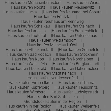
Haus kaufen Münchenbernsdorf
Haus kaufen Weida
Haus kaufen Nobitz
Haus kaufen Meuselwitz
Haus kaufen Lucka
Haus kaufen Neustadt bei Coburg
Haus kaufen Föritztal
Haus kaufen Neuhaus am Rennweg
Haus kaufen Schalkau
Haus kaufen Steinach
Haus kaufen Lauscha
Haus kaufen Frankenblick
Haus kaufen Lautertal
Haus kaufen Untersiemau
Haus kaufen Weitramsdorf
Haus kaufen Michelau i. Obfr.
Haus kaufen Altenkunstadt
Haus kaufen Sonnefeld
Haus kaufen Bad Rodach
Haus kaufen Stockheim
Haus kaufen Küps
Haus kaufen Nordhalben
Haus kaufen Wallenfels
Haus kaufen Burgkunstadt
Haus kaufen Ebensfeld
Haus kaufen Hohenmölsen
Haus kaufen Stadtsteinach
Haus kaufen Neudrossenfeld
Haus kaufen Himmelkron
Haus kaufen Thurnau
Haus kaufen Kupferberg
Haus kaufen Teuschnitz
Haus kaufen Wirsberg
Haus kaufen Ludwigsstadt
Haus kaufen Bad Staffelstein
Grundstück kaufen in der Region
Haus kaufen in der Region
Haus kaufen Weißenfels
Haus kaufen Kulmbach
Haus kaufen Kronach