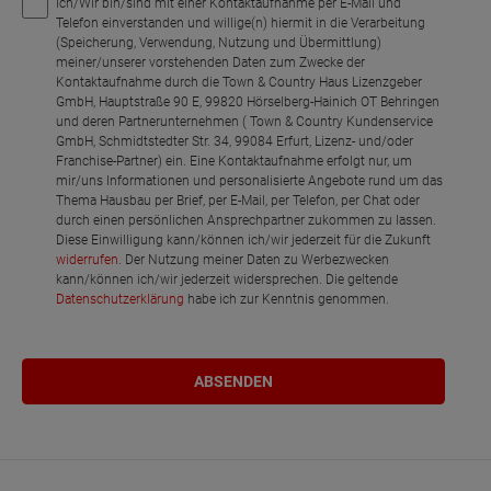
Ich/Wir bin/sind mit einer Kontaktaufnahme per E-Mail und
Telefon einverstanden und willige(n) hiermit in die Verarbeitung
(Speicherung, Verwendung, Nutzung und Übermittlung)
meiner/unserer vorstehenden Daten zum Zwecke der
Kontaktaufnahme durch die Town & Country Haus Lizenzgeber
GmbH, Hauptstraße 90 E, 99820 Hörselberg-Hainich OT Behringen
und deren Partnerunternehmen ( Town & Country Kundenservice
GmbH, Schmidtstedter Str. 34, 99084 Erfurt, Lizenz- und/oder
Franchise-Partner) ein. Eine Kontaktaufnahme erfolgt nur, um
mir/uns Informationen und personalisierte Angebote rund um das
Thema Hausbau per Brief, per E-Mail, per Telefon, per Chat oder
durch einen persönlichen Ansprechpartner zukommen zu lassen.
Diese Einwilligung kann/können ich/wir jederzeit für die Zukunft
widerrufen
. Der Nutzung meiner Daten zu Werbezwecken
kann/können ich/wir jederzeit widersprechen. Die geltende
Datenschutzerklärung
habe ich zur Kenntnis genommen.