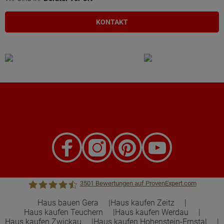
KONTAKT
3501
Bewertungen auf ProvenExpert.com
Haus bauen Gera
Haus kaufen Zeitz
Haus kaufen Teuchern
Haus kaufen Werdau
Town &Country Haus Lizenzgeber GmbH
Haus kaufen Zwickau
Haus kaufen Hohenstein-Ernstal