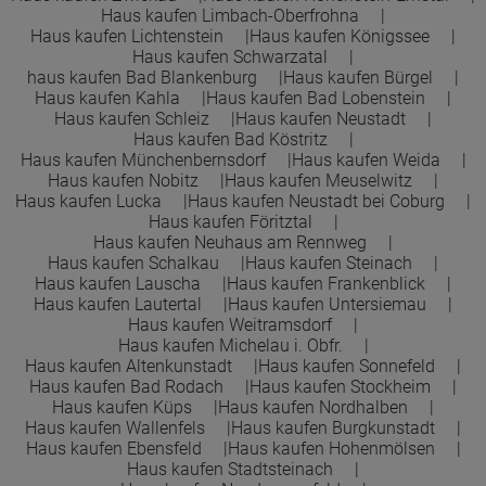
Haus kaufen Limbach-Oberfrohna
Haus kaufen Lichtenstein
Haus kaufen Königssee
Haus kaufen Schwarzatal
haus kaufen Bad Blankenburg
Haus kaufen Bürgel
Haus kaufen Kahla
Haus kaufen Bad Lobenstein
Haus kaufen Schleiz
Haus kaufen Neustadt
Haus kaufen Bad Köstritz
Haus kaufen Münchenbernsdorf
Haus kaufen Weida
Haus kaufen Nobitz
Haus kaufen Meuselwitz
Haus kaufen Lucka
Haus kaufen Neustadt bei Coburg
Haus kaufen Föritztal
Haus kaufen Neuhaus am Rennweg
Haus kaufen Schalkau
Haus kaufen Steinach
Haus kaufen Lauscha
Haus kaufen Frankenblick
Haus kaufen Lautertal
Haus kaufen Untersiemau
Haus kaufen Weitramsdorf
Haus kaufen Michelau i. Obfr.
Haus kaufen Altenkunstadt
Haus kaufen Sonnefeld
Haus kaufen Bad Rodach
Haus kaufen Stockheim
Haus kaufen Küps
Haus kaufen Nordhalben
Haus kaufen Wallenfels
Haus kaufen Burgkunstadt
Haus kaufen Ebensfeld
Haus kaufen Hohenmölsen
Haus kaufen Stadtsteinach