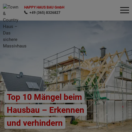
HAPPY HAUS BAU GmbH
+49 (365) 8326827
Wonach möchten Sie suchen?
Top 10 Mängel beim
Hausbau – Erkennen
und verhindern