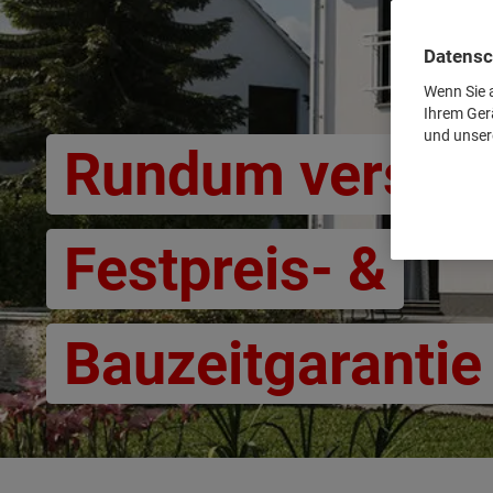
Datensc
Wenn Sie a
Ihrem Ger
und unser
Rundum versorg
Festpreis- &
Bauzeitgarantie