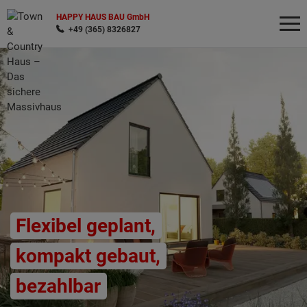
HAPPY HAUS BAU GmbH
+49 (365) 8326827
Wonach möchten Sie suchen?
Flexibel geplant,
kompakt gebaut,
bezahlbar