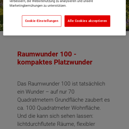
verbessern, die Websitenutzung zu analysieren und unsere
Marketingbemühungen zu unterstützen.
Cookie-Einstellungen
Alle Cookies akzeptieren
Raumwunder 100 -
kompaktes Platzwunder
Das Raumwunder 100 ist tatsächlich
ein Wunder – auf nur 70
Quadratmetern Grundfläche zaubert es
ca. 100 Quadratmeter Wohnfläche.
Und die kann sich sehen lassen:
lichtdurchflutete Räume, flexibler