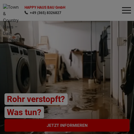
HAPPY HAUS BAU GmbH
+49 (365) 8326827
Wonach möchten Sie suchen?
Rohr verstopft?
Was tun?
JETZT INFORMIEREN