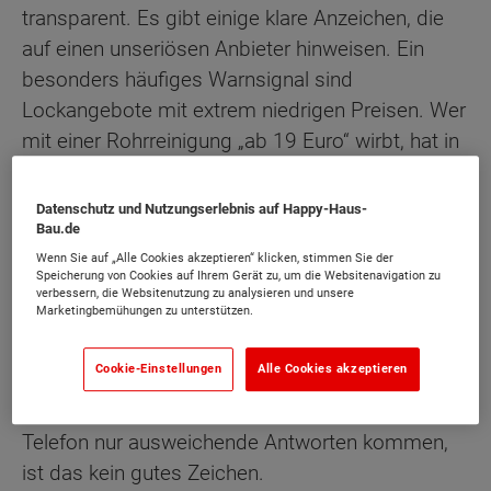
transparent. Es gibt einige klare Anzeichen, die
auf einen unseriösen Anbieter hinweisen. Ein
besonders häufiges Warnsignal sind
Lockangebote mit extrem niedrigen Preisen. Wer
mit einer Rohrreinigung „ab 19 Euro“ wirbt, hat in
der Regel einen Haken in den
Geschäftsbedingungen – am Ende steht eine
Datenschutz und Nutzungserlebnis auf Happy-Haus-
Rechnung mit völlig überzogenen Zusatzkosten.
Bau.de
Wenn Sie auf „Alle Cookies akzeptieren“ klicken, stimmen Sie der
Speicherung von Cookies auf Ihrem Gerät zu, um die Websitenavigation zu
Auch bei Notdiensten ist Vorsicht geboten.
verbessern, die Websitenutzung zu analysieren und unsere
Marketingbemühungen zu unterstützen.
Manche Firmen verlangen horrende Preise für
einfache Einsätze, gerade bei Anrufen außerhalb
Cookie-Einstellungen
Alle Cookies akzeptieren
der regulären Geschäftszeiten. Wenn keine klare
Preisauskunft vorab gegeben wird oder am
Telefon nur ausweichende Antworten kommen,
ist das kein gutes Zeichen.