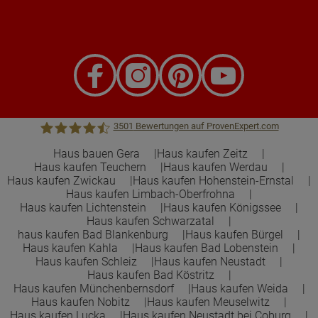
3501
Bewertungen auf ProvenExpert.com
Haus bauen Gera
Haus kaufen Zeitz
Haus kaufen Teuchern
Haus kaufen Werdau
Town &Country Haus Lizenzgeber GmbH
Haus kaufen Zwickau
Haus kaufen Hohenstein-Ernstal
Haus kaufen Limbach-Oberfrohna
Haus kaufen Lichtenstein
Haus kaufen Königssee
Haus kaufen Schwarzatal
haus kaufen Bad Blankenburg
Haus kaufen Bürgel
Haus kaufen Kahla
Haus kaufen Bad Lobenstein
Haus kaufen Schleiz
Haus kaufen Neustadt
Haus kaufen Bad Köstritz
Haus kaufen Münchenbernsdorf
Haus kaufen Weida
Haus kaufen Nobitz
Haus kaufen Meuselwitz
Haus kaufen Lucka
Haus kaufen Neustadt bei Coburg