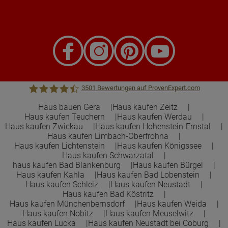
3501
Bewertungen auf ProvenExpert.com
Haus bauen Gera
Haus kaufen Zeitz
Haus kaufen Teuchern
Haus kaufen Werdau
Town &Country Haus Lizenzgeber GmbH
Haus kaufen Zwickau
Haus kaufen Hohenstein-Ernstal
Haus kaufen Limbach-Oberfrohna
Haus kaufen Lichtenstein
Haus kaufen Königssee
Haus kaufen Schwarzatal
haus kaufen Bad Blankenburg
Haus kaufen Bürgel
Haus kaufen Kahla
Haus kaufen Bad Lobenstein
Haus kaufen Schleiz
Haus kaufen Neustadt
Haus kaufen Bad Köstritz
Haus kaufen Münchenbernsdorf
Haus kaufen Weida
Haus kaufen Nobitz
Haus kaufen Meuselwitz
Haus kaufen Lucka
Haus kaufen Neustadt bei Coburg