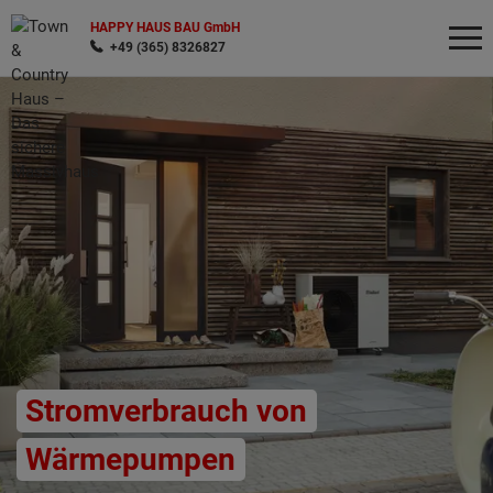
HAPPY HAUS BAU GmbH
+49 (365) 8326827
Wonach möchten Sie suchen?
Stromverbrauch von
Wärmepumpen