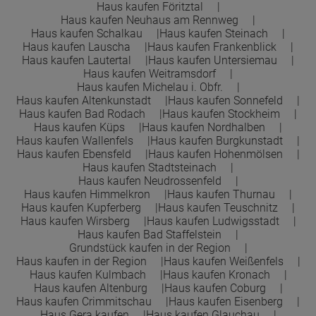
Haus kaufen Föritztal
Haus kaufen Neuhaus am Rennweg
Haus kaufen Schalkau
Haus kaufen Steinach
Haus kaufen Lauscha
Haus kaufen Frankenblick
Haus kaufen Lautertal
Haus kaufen Untersiemau
Haus kaufen Weitramsdorf
Haus kaufen Michelau i. Obfr.
Haus kaufen Altenkunstadt
Haus kaufen Sonnefeld
Haus kaufen Bad Rodach
Haus kaufen Stockheim
Haus kaufen Küps
Haus kaufen Nordhalben
Haus kaufen Wallenfels
Haus kaufen Burgkunstadt
Haus kaufen Ebensfeld
Haus kaufen Hohenmölsen
Haus kaufen Stadtsteinach
Haus kaufen Neudrossenfeld
Haus kaufen Himmelkron
Haus kaufen Thurnau
Haus kaufen Kupferberg
Haus kaufen Teuschnitz
Haus kaufen Wirsberg
Haus kaufen Ludwigsstadt
Haus kaufen Bad Staffelstein
Grundstück kaufen in der Region
Haus kaufen in der Region
Haus kaufen Weißenfels
Haus kaufen Kulmbach
Haus kaufen Kronach
Haus kaufen Altenburg
Haus kaufen Coburg
Haus kaufen Crimmitschau
Haus kaufen Eisenberg
Haus Gera kaufen
Haus kaufen Glauchau