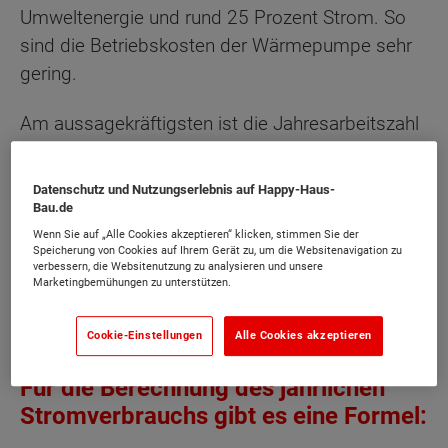
Umweltenergie und rund 25 Prozent Strom. So
sind die Betriebskosten der Wärmepumpe sehr
gering.
Am aussagekräftigsten ist die Jahresarbeitszahl
als wichtige Effizienzkennziffer. Sie verdeutlicht
das Verhältnis der erzeugten Wärme zum
Datenschutz und Nutzungserlebnis auf Happy-Haus-
Stromverbrauch. Anlagen mit Werten von 3 bis 4
Bau.de
oder mehr gelten als effizient. Sie werden
Wenn Sie auf „Alle Cookies akzeptieren“ klicken, stimmen Sie der
Speicherung von Cookies auf Ihrem Gerät zu, um die Websitenavigation zu
staatlich gefördert. Die Leistungsgröße der
verbessern, die Websitenutzung zu analysieren und unsere
Marketingbemühungen zu unterstützen.
Wärmepumpe wird in Kilowatt angegeben und
ist ebenso entscheidend.
Cookie-Einstellungen
Alle Cookies akzeptieren
Für die Berechnung des jährlichen
Stromverbrauchs gibt es eine Formel: