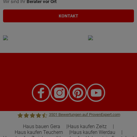
Wir sind Ihr
Berater vor Ort
KONTAKT
3501
Bewertungen auf ProvenExpert.com
Haus bauen Gera
Haus kaufen Zeitz
Haus kaufen Teuchern
Haus kaufen Werdau
Town &Country Haus Lizenzgeber GmbH