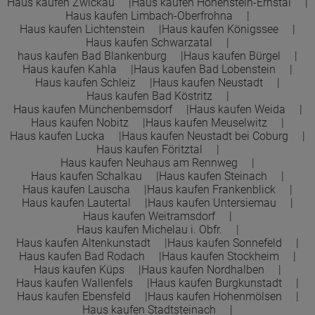
Haus kaufen Zwickau
Haus kaufen Hohenstein-Ernstal
Haus kaufen Limbach-Oberfrohna
Haus kaufen Lichtenstein
Haus kaufen Königssee
Haus kaufen Schwarzatal
haus kaufen Bad Blankenburg
Haus kaufen Bürgel
Haus kaufen Kahla
Haus kaufen Bad Lobenstein
Haus kaufen Schleiz
Haus kaufen Neustadt
Haus kaufen Bad Köstritz
Haus kaufen Münchenbernsdorf
Haus kaufen Weida
Haus kaufen Nobitz
Haus kaufen Meuselwitz
Haus kaufen Lucka
Haus kaufen Neustadt bei Coburg
Haus kaufen Föritztal
Haus kaufen Neuhaus am Rennweg
Haus kaufen Schalkau
Haus kaufen Steinach
Haus kaufen Lauscha
Haus kaufen Frankenblick
Haus kaufen Lautertal
Haus kaufen Untersiemau
Haus kaufen Weitramsdorf
Haus kaufen Michelau i. Obfr.
Haus kaufen Altenkunstadt
Haus kaufen Sonnefeld
Haus kaufen Bad Rodach
Haus kaufen Stockheim
Haus kaufen Küps
Haus kaufen Nordhalben
Haus kaufen Wallenfels
Haus kaufen Burgkunstadt
Haus kaufen Ebensfeld
Haus kaufen Hohenmölsen
Haus kaufen Stadtsteinach