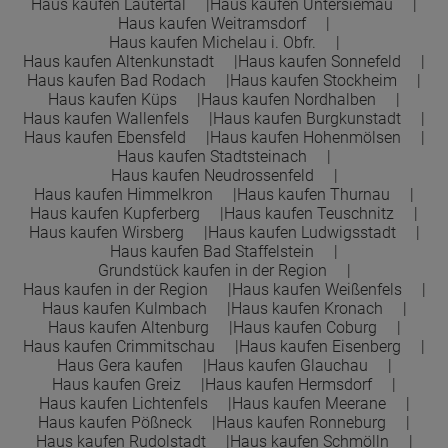
Haus kaufen Lautertal
Haus kaufen Untersiemau
Haus kaufen Weitramsdorf
Haus kaufen Michelau i. Obfr.
Haus kaufen Altenkunstadt
Haus kaufen Sonnefeld
Haus kaufen Bad Rodach
Haus kaufen Stockheim
Haus kaufen Küps
Haus kaufen Nordhalben
Haus kaufen Wallenfels
Haus kaufen Burgkunstadt
Haus kaufen Ebensfeld
Haus kaufen Hohenmölsen
Haus kaufen Stadtsteinach
Haus kaufen Neudrossenfeld
Haus kaufen Himmelkron
Haus kaufen Thurnau
Haus kaufen Kupferberg
Haus kaufen Teuschnitz
Haus kaufen Wirsberg
Haus kaufen Ludwigsstadt
Haus kaufen Bad Staffelstein
Grundstück kaufen in der Region
Haus kaufen in der Region
Haus kaufen Weißenfels
Haus kaufen Kulmbach
Haus kaufen Kronach
Haus kaufen Altenburg
Haus kaufen Coburg
Haus kaufen Crimmitschau
Haus kaufen Eisenberg
Haus Gera kaufen
Haus kaufen Glauchau
Haus kaufen Greiz
Haus kaufen Hermsdorf
Haus kaufen Lichtenfels
Haus kaufen Meerane
Haus kaufen Pößneck
Haus kaufen Ronneburg
Haus kaufen Rudolstadt
Haus kaufen Schmölln