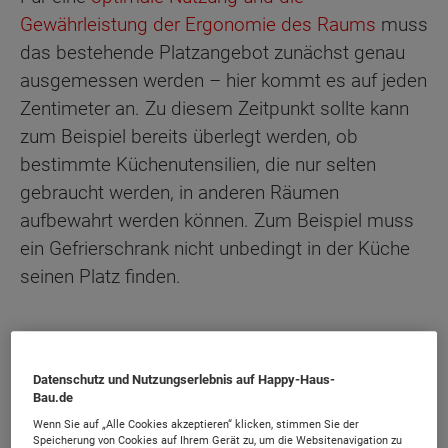
Gewährleistung der Ergonomie des Raums
muss
das bestehende Platzangebot zunächst genau
ausgemessen werden – hier kommt es auf jeden
Zentimeter an. Zu diesem Zeitpunkt sollte kann
zum Beispiel bereits überlegt werden, ob
bestimmte Küchenutensilien, die nur selten
gebraucht werden, in anderen Räumen
aufbewahrt werden können. Zum Beispiel muss
ein Gefrierschrank nicht unbedingt in der Küche
seinen Platz finden.
Inhaltsübersicht
Datenschutz und Nutzungserlebnis auf Happy-Haus-
Bau.de
Tipp 1: Farbe und Dekoration
Wenn Sie auf „Alle Cookies akzeptieren“ klicken, stimmen Sie der
Speicherung von Cookies auf Ihrem Gerät zu, um die Websitenavigation zu