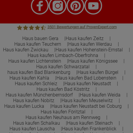
3501
Bewertungen auf ProvenExpert.com
Haus bauen Gera
Haus kaufen Zeitz
Haus kaufen Teuchern
Haus kaufen Werdau
Town &Country Haus Lizenzgeber GmbH
Haus kaufen Zwickau
Haus kaufen Hohenstein-Ernstal
Haus kaufen Limbach-Oberfrohna
Haus kaufen Lichtenstein
Haus kaufen Königssee
Haus kaufen Schwarzatal
haus kaufen Bad Blankenburg
Haus kaufen Bürgel
Haus kaufen Kahla
Haus kaufen Bad Lobenstein
Haus kaufen Schleiz
Haus kaufen Neustadt
Haus kaufen Bad Köstritz
Haus kaufen Münchenbernsdorf
Haus kaufen Weida
Haus kaufen Nobitz
Haus kaufen Meuselwitz
Haus kaufen Lucka
Haus kaufen Neustadt bei Coburg
Haus kaufen Föritztal
Haus kaufen Neuhaus am Rennweg
Haus kaufen Schalkau
Haus kaufen Steinach
Haus kaufen Lauscha
Haus kaufen Frankenblick